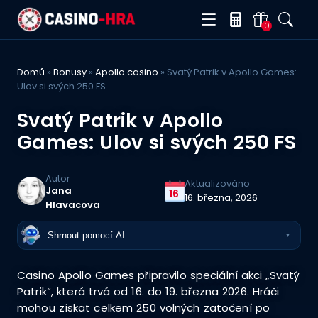
0
Domů
»
Bonusy
»
Apollo casino
»
Svatý Patrik v Apollo Games:
Ulov si svých 250 FS
Svatý Patrik v Apollo
Games: Ulov si svých 250 FS
Autor
Aktualizováno
Jana
16
16. března, 2026
Hlavacova
Shrnout pomocí AI
▼
Casino Apollo Games připravilo speciální akci „Svatý
Patrik“, která trvá od 16. do 19. března 2026. Hráči
mohou získat celkem 250 volných zatočení po