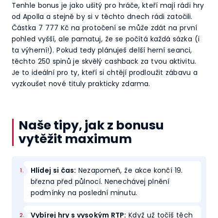
Tenhle bonus je jako ušitý pro hráče, kteří mají rádi hry
od Apolla a stejně by si v těchto dnech rádi zatočili.
Částka 7 777 Kč na protočení se může zdát na první
pohled vyšší, ale pamatuj, že se počítá každá sázka (i
ta výherní!). Pokud tedy plánuješ delší herní seanci,
těchto 250 spinů je skvělý cashback za tvou aktivitu.
Je to ideální pro ty, kteří si chtějí prodloužit zábavu a
vyzkoušet nové tituly prakticky zdarma.
Naše tipy, jak z bonusu
vytěžit maximum
Hlídej si čas:
Nezapomeň, že akce končí 19.
března před půlnocí. Nenechávej plnění
podmínky na poslední minutu.
Vybírej hry s vysokým RTP:
Když už točíš těch