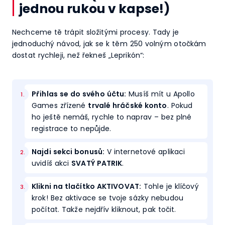
jednou rukou v kapse!)
Nechceme tě trápit složitými procesy. Tady je
jednoduchý návod, jak se k těm 250 volným otočkám
dostat rychleji, než řekneš „Leprikón“:
Přihlas se do svého účtu:
Musíš mít u Apollo
Games zřízené
trvalé hráčské konto
. Pokud
ho ještě nemáš, rychle to naprav – bez plné
registrace to nepůjde.
Najdi sekci bonusů:
V internetové aplikaci
uvidíš akci
SVATÝ PATRIK
.
Klikni na tlačítko AKTIVOVAT:
Tohle je klíčový
krok! Bez aktivace se tvoje sázky nebudou
počítat. Takže nejdřív kliknout, pak točit.