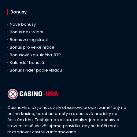
Bonusy
Nové bonusy
Bonus bez vkladu
Bonus za registraci
Bonus pro velké hráče
Bonusová kalkulačka, RTP, …
Kalendář bonusů
Bonus Finder podle vkladu
Casino-hra.cz je nezávislý obsahový projekt zaměřený na
online kasina, herní automaty a bonusové nabídky na
českém trhu. Testujeme kasina, analyzujeme bonusy a
srozumitelně vysvětlujeme pravidla, aby se hráči mohli
rozhodovat chytře a informovaně.