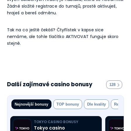
Žádné složité registrace do turnajů, prostě aktivuješ,
hraješ a bereš odměnu.
Tak na co ještě čekáš? Čtyřlístek v kapse sice
nemáme, ale tohle tlačítko AKTIVOVAT funguje skoro
stejně.
Další zajímavé casino bonusy
128
Nejnovější bonusy
TOP bonusy
Dle kvality
Registra
TOKYO CASINO BONUSY
Tokyo casino