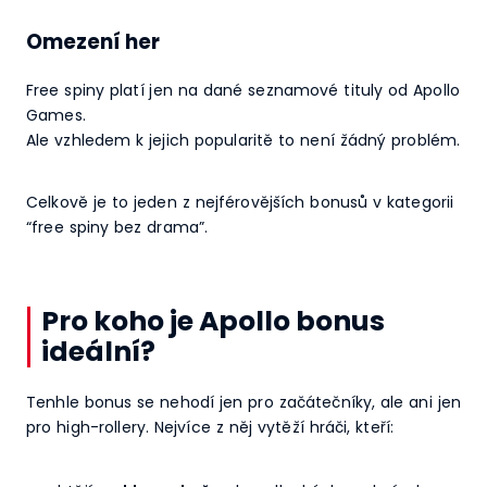
Omezení her
Free spiny platí jen na dané seznamové tituly od Apollo
Games.
Ale vzhledem k jejich popularitě to není žádný problém.
Celkově je to jeden z nejférovějších bonusů v kategorii
“free spiny bez drama”.
Pro koho je Apollo bonus
ideální?
Tenhle bonus se nehodí jen pro začátečníky, ale ani jen
pro high-rollery. Nejvíce z něj vytěží hráči, kteří: