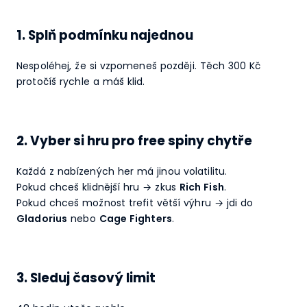
1. Splň podmínku najednou
Nespoléhej, že si vzpomeneš později. Těch 300 Kč
protočíš rychle a máš klid.
2. Vyber si hru pro free spiny chytře
Každá z nabízených her má jinou volatilitu.
Pokud chceš klidnější hru → zkus
Rich Fish
.
Pokud chceš možnost trefit větší výhru → jdi do
Gladorius
nebo
Cage Fighters
.
3. Sleduj časový limit