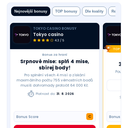
Nejnovější bonusy
TOP bonusy
Dle kvality
Registra
TOKYO CASINO BONUSY
Tokyo casino
4.3 / 5
TOP
Bonus za hraní
Srpnové mise: splň 4 mise,
30 
sbírej body!
Použij 
Pro splnění všech 4 misí a získání
maximálního počtu 755 věrnostních bodů
musíš dohromady protočit 64 000 Kč.
Platnost do:
31. 8. 2026
C
Bonus Score
Bonus Sco