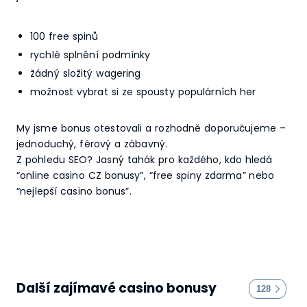
100 free spinů
rychlé splnění podmínky
žádný složitý wagering
možnost vybrat si ze spousty populárních her
My jsme bonus otestovali a rozhodně doporučujeme –
jednoduchý, férový a zábavný.
Z pohledu SEO? Jasný tahák pro každého, kdo hledá
“online casino CZ bonusy”, “free spiny zdarma” nebo
“nejlepší casino bonus”.
Další zajímavé casino bonusy
128