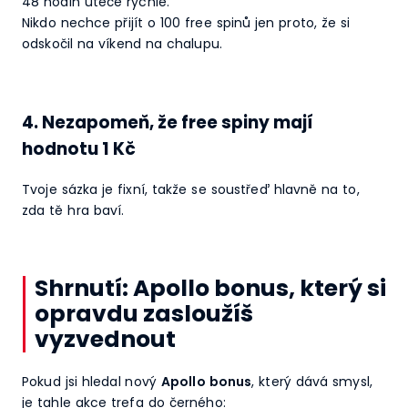
48 hodin uteče rychle.
Nikdo nechce přijít o 100 free spinů jen proto, že si
odskočil na víkend na chalupu.
4. Nezapomeň, že free spiny mají
hodnotu 1 Kč
Tvoje sázka je fixní, takže se soustřeď hlavně na to,
zda tě hra baví.
Shrnutí: Apollo bonus, který si
opravdu zasloužíš
vyzvednout
Pokud jsi hledal nový
Apollo bonus
, který dává smysl,
je tahle akce trefa do černého: