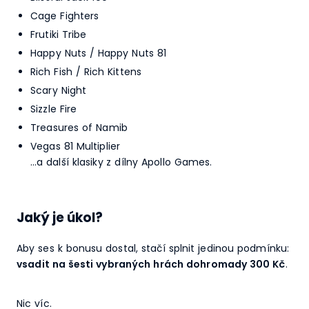
Cage Fighters
Frutiki Tribe
Happy Nuts / Happy Nuts 81
Rich Fish / Rich Kittens
Scary Night
Sizzle Fire
Treasures of Namib
Vegas 81 Multiplier
…a další klasiky z dílny Apollo Games.
Jaký je úkol?
Aby ses k bonusu dostal, stačí splnit jedinou podmínku:
vsadit na šesti vybraných hrách dohromady 300 Kč
.
Nic víc.