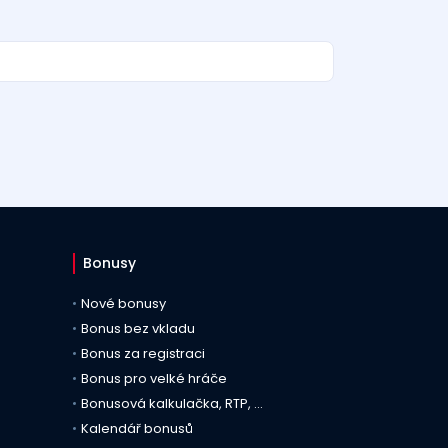
Bonusy
Nové bonusy
Bonus bez vkladu
Bonus za registraci
Bonus pro velké hráče
Bonusová kalkulačka, RTP, …
Kalendář bonusů