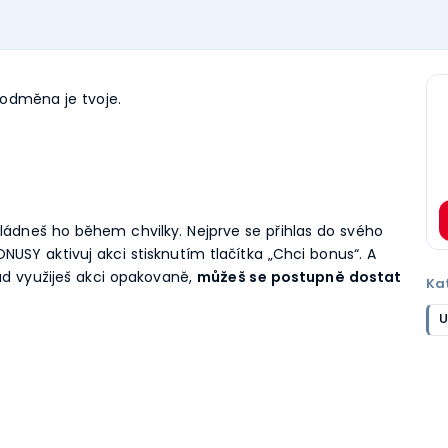
odměna je tvoje.
ládneš ho během chvilky. Nejprve se přihlas do svého
USY aktivuj akci stisknutím tlačítka „Chci bonus“. A
d využiješ akci opakovaně,
můžeš se postupně dostat
Ka
U