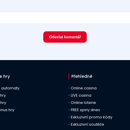
e hry
Přehledně
e automaty
Online casina
 hry
LIVE casina
 hry
Online loterie
onus hry
FREE spiny dnes
Exkluzivní promo kódy
Exkluzivní soutěže