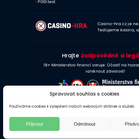
PGSI test
Casino-hra.cz je ne
Testujeme kasina, a
Hrajte
zodpovědně a legá
18+ Ministerstvo financí varuje: Účastí na haz
vzniknout závislost!
Spravovat souhlas s cookies
Používáme cookies k vylepšení našich webových stránek a služeb.
O nás
Podmínky užití
Etické principy
Redakčn
Přijmout
Odmítnout
Předvo
Provozování hazardních her v České republice upravuje z
můžeme získat provizi, která však neovlivňuje naše
hodnoce