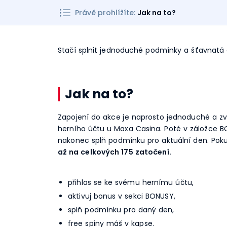
Právě prohlížíte:
Jak na to?
Stačí splnit jednoduché podmínky a šťavnatá 
Jak na to?
Zapojení do akce je naprosto jednoduché a zv
herního účtu u Maxa Casina. Poté v záložce BON
nakonec splň podmínku pro aktuální den. Poku
až na celkových 175 zatočení.
přihlas se ke svému hernímu účtu,
aktivuj bonus v sekci BONUSY,
splň podmínku pro daný den,
free spiny máš v kapse.