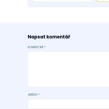
Napsat komentář
KOMENTÁŘ
*
JMÉNO
*