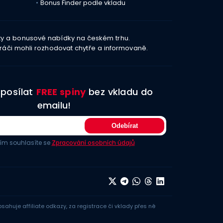
Bonus Finder podle vkladu
aty a bonusové nabídky na českém trhu.
ráči mohli rozhodovat chytře a informovaně.
 posílat
FREE spiny
bez vkladu do
emailu!
ím souhlasíte se
Zpracování osobních údajů
ahuje affiliate odkazy, za registrace či vklady přes ně