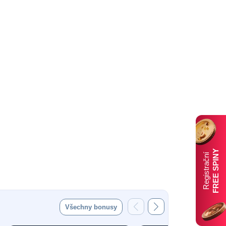
FREE SPINY
Registrační
Všechny bonusy