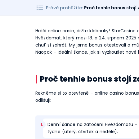
Právě prohlížíte:
Proč tenhle bonus stojí
Hráči online casin, držte klobouky! StarCasino 
Hvězdomat, který mezi 18. a 24. srpnem 2025 
chuť si zahrát. My jsme bonus otestovali a m
Naopak – ideální šance, jak si vyzkoušet nové h
Proč tenhle bonus stojí 
Řekněme si to otevřeně – online casino bonusy
odlišují:
Denní šance na zatočení Hvězdomatu – k
týdně (úterý, čtvrtek a neděle).