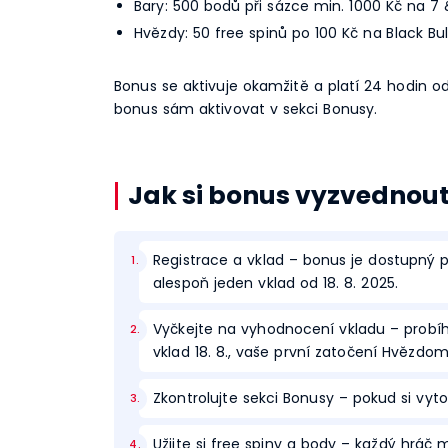
Bary: 500 bodů při sázce min. 1000 Kč na 7
Hvězdy: 50 free spinů po 100 Kč na Black Bu
Bonus se aktivuje okamžitě a platí 24 hodin od
bonus sám aktivovat v sekci Bonusy.
Jak si bonus vyzvednout
Registrace a vklad – bonus je dostupný p
alespoň jeden vklad od 18. 8. 2025.
Vyčkejte na vyhodnocení vkladu – probíhá
vklad 18. 8., vaše první zatočení Hvězdoma
Zkontrolujte sekci Bonusy – pokud si vyt
Užijte si free spiny a body – každý hráč 