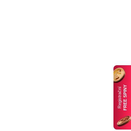
FREE SPINY
Registrační