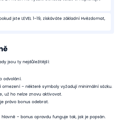
pokud jste LEVEL 1–19, získáváte základní Hvězdomat,
ně
y jsou ty nejdůležitější:
o odvolání.
í omezení – některé symboly vyžadují minimální sázku.
e, už ho nelze znovu aktivovat.
uje právo bonus odebrat.
 hlavně – bonus opravdu funguje tak, jak je popsán.