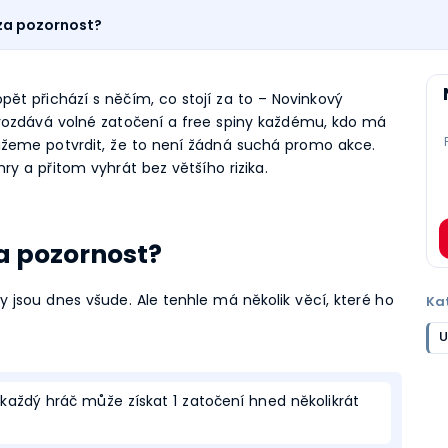
 za pozornost?
opět přichází s něčím, co stojí za to – Novinkový
rozdává volné zatočení a free spiny každému, kdo má
ůžeme potvrdit, že to není žádná suchá promo akce.
ry a přitom vyhrát bez většího rizika.
za pozornost?
 jsou dnes všude. Ale tenhle má několik věcí, které ho
Ka
U
aždý hráč může získat 1 zatočení hned několikrát