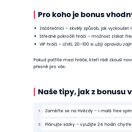
Pro koho je bonus vhodn
Začátečníci – skvělý způsob, jak vyzkoušet n
Středně pokročilí hráči – možnost získat fre
VIP hráči – LEVEL 20–100 si užijí opravdu za
Pokud patříte mezi hráče, kteří rádi zkouší no
přesně pro vás.
Naše tipy, jak z bonusu
Zaměřte se na Hvězdy – i malá free spin
Plánujte sázky – využijte 24 hodin chytře 