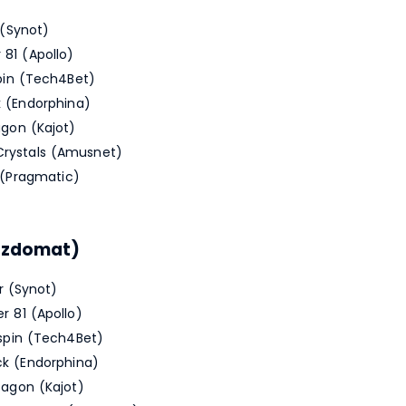
 (Synot)
 81 (Apollo)
spin (Tech4Bet)
k (Endorphina)
agon (Kajot)
 Crystals (Amusnet)
l (Pragmatic)
vězdomat)
er (Synot)
r 81 (Apollo)
espin (Tech4Bet)
ck (Endorphina)
tagon (Kajot)