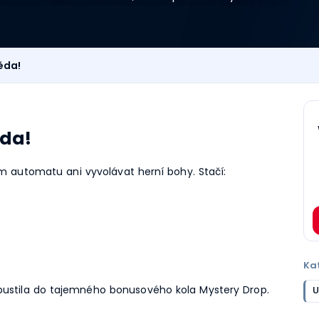
ěda!
ěda!
em automatu ani vyvolávat herní bohy. Stačí:
Ka
 pustila do tajemného bonusového kola Mystery Drop.
U