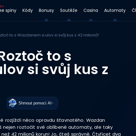
ee spiny
Kódy
Bonusy
Soutěže
Casina
Automaty
Č
ztoč to s Wazdanem a ulov si svůj kus z 42 milionů!
Roztoč to s
v si svůj kus z
Shrnout pomocí AI
▼
céně rozjíždí něco opravdu šťavnatého. Wazdan
š nejen roztočit své oblíbené automaty, ale taky
než 42 milionů korun! Jo, čteš správně. Čtyřicet dva