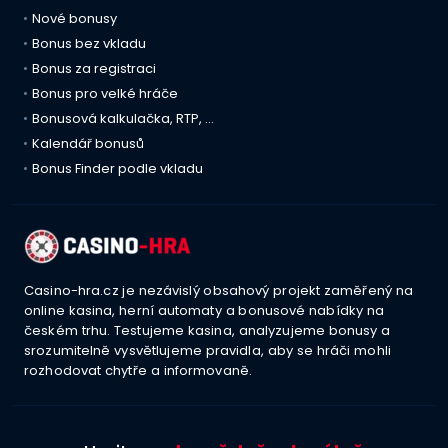
Nové bonusy
Bonus bez vkladu
Bonus za registraci
Bonus pro velké hráče
Bonusová kalkulačka, RTP, …
Kalendář bonusů
Bonus Finder podle vkladu
Casino-hra.cz je nezávislý obsahový projekt zaměřený na
online kasina, herní automaty a bonusové nabídky na
českém trhu. Testujeme kasina, analyzujeme bonusy a
srozumitelně vysvětlujeme pravidla, aby se hráči mohli
rozhodovat chytře a informovaně.