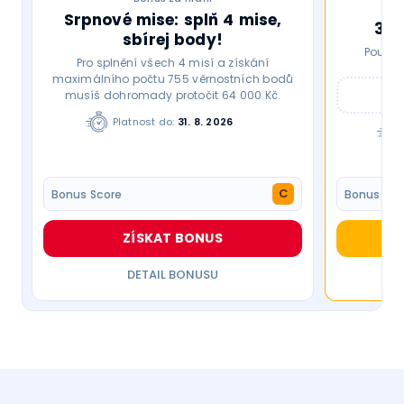
Srpnové mise: splň 4 mise,
30 
sbírej body!
Použij 
Pro splnění všech 4 misí a získání
maximálního počtu 755 věrnostních bodů
musíš dohromady protočit 64 000 Kč.
Platnost do:
31. 8. 2026
C
Bonus Score
Bonus Sco
ZÍSKAT BONUS
Z
DETAIL BONUSU