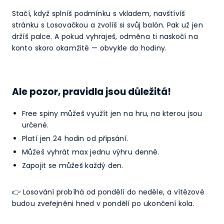
Stačí, když splníš podmínku s vkladem, navštívíš
stránku s Losovačkou a zvolíš si svůj balón. Pak už jen
držíš palce. A pokud vyhraješ, odměna ti naskočí na
konto skoro okamžitě — obvykle do hodiny.
Ale pozor, pravidla jsou důležitá!
Free spiny můžeš využít jen na hru, na kterou jsou
určené.
Platí jen 24 hodin od připsání.
Můžeš vyhrát max jednu výhru denně.
Zapojit se můžeš každý den.
👉 Losování probíhá od pondělí do neděle, a vítězové
budou zveřejněni hned v pondělí po ukončení kola.