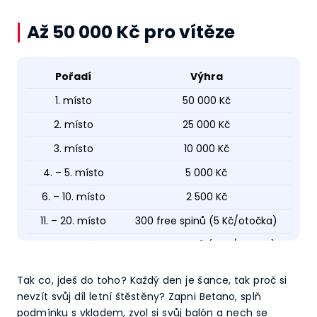
Až 50 000 Kč pro vítěze
Pořadí
Výhra
1. místo
50 000 Kč
2. místo
25 000 Kč
3. místo
10 000 Kč
4. – 5. místo
5 000 Kč
6. – 10. místo
2 500 Kč
11. – 20. místo
300 free spinů (5 Kč/otočka)
21. – 50. místo
100 free spinů (5 Kč/otočka)
51. – 100. místo
50 free spinů (5 Kč/otočka)
Tak co, jdeš do toho? Každý den je šance, tak proč si
101. – 200. místo
40 free spinů (5 Kč/otočka)
nevzít svůj díl letní štěstěny? Zapni Betano, splň
podmínku s vkladem, zvol si svůj balón a nech se