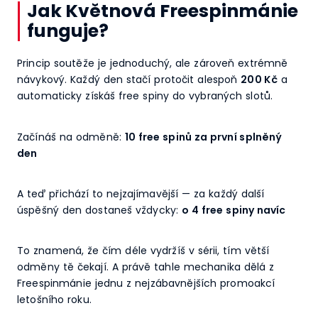
Jak Květnová Freespinmánie
funguje?
Princip soutěže je jednoduchý, ale zároveň extrémně
návykový. Každý den stačí protočit alespoň
200 Kč
a
automaticky získáš free spiny do vybraných slotů.
Začínáš na odměně:
10 free spinů za první splněný
den
A teď přichází to nejzajímavější — za každý další
úspěšný den dostaneš vždycky:
o 4 free spiny navíc
To znamená, že čím déle vydržíš v sérii, tím větší
odměny tě čekají. A právě tahle mechanika dělá z
Freespinmánie jednu z nejzábavnějších promoakcí
letošního roku.