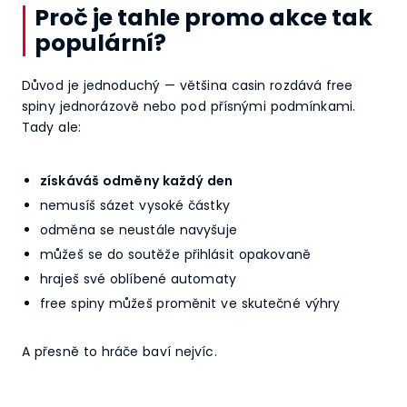
Proč je tahle promo akce tak
populární?
Důvod je jednoduchý — většina casin rozdává free
spiny jednorázově nebo pod přísnými podmínkami.
Tady ale:
získáváš odměny každý den
nemusíš sázet vysoké částky
odměna se neustále navyšuje
můžeš se do soutěže přihlásit opakovaně
hraješ své oblíbené automaty
free spiny můžeš proměnit ve skutečné výhry
A přesně to hráče baví nejvíc.