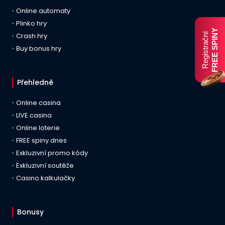
Online automaty
Plinko hry
FREE SPINY
Registrační
Crash hry
Buy bonus hry
Přehledně
Online casina
LIVE casina
Online loterie
FREE spiny dnes
Exkluzivní promo kódy
Exkluzivní soutěže
Casino kalkulačky
Bonusy