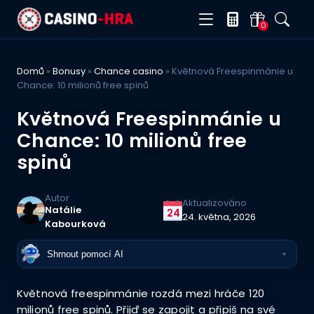
0
Domů
»
Bonusy
»
Chance casino
»
Květnová Freespinmánie u
Chance: 10 milionů free spinů
Květnová Freespinmánie u
Chance: 10 milionů free
spinů
Autor
Aktualizováno
Natálie
24
24. května, 2026
Kabourková
Shrnout pomocí AI
▼
Květnová freespinmánie rozdá mezi hráče 120
milionů free spinů. Přijď se zapojit a připiš na své