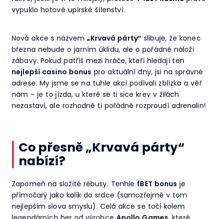
vypuklo hotové upírské šílenství.
Nová akce s názvem
„Krvavá párty“
slibuje, že konec
března nebude o jarním úklidu, ale o pořádné náloži
zábavy. Pokud patříš mezi hráče, kteří hledají ten
nejlepší casino bonus
pro aktuální dny, jsi na správné
adrese. My jsme se na tuhle akci podívali zblízka a věř
nám – je to jízda, u které se ti sice krev v žilách
nezastaví, ale rozhodně ti pořádně rozproudí adrenalin!
Co přesně „Krvavá párty“
nabízí?
Zapomeň na složité rébusy. Tenhle
fBET bonus
je
přímočarý jako kolík do srdce (samozřejmě v tom
nejlepším slova smyslu). Celá akce se točí kolem
legendárních her od výrobce
Apollo Games
, které