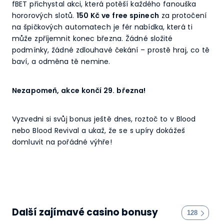
fBET přichystal akci, která potěší každého fanouška
hororových slotů.
150 Kč ve free spinech
za protočení
na špičkových automatech je fér nabídka, která ti
může zpříjemnit konec března. Žádné složité
podmínky, žádné zdlouhavé čekání – prostě hraj, co tě
baví, a odměna tě nemine.
Nezapomeň, akce končí 29. března!
Vyzvedni si svůj bonus ještě dnes, roztoč to v Blood
nebo Blood Revival a ukaž, že se s upíry dokážeš
domluvit na pořádné výhře!
Další zajímavé casino bonusy
128