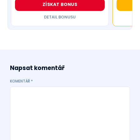
ZÍSKAT BONUS
Z
DETAIL BONUSU
Napsat komentář
KOMENTÁŘ
*