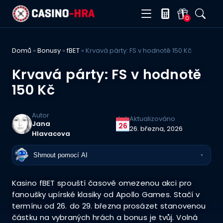
0
Domů
»
Bonusy
»
fBET
»
Krvavá párty: FS v hodnotě 150 Kč
Krvavá párty: FS v hodnotě
150 Kč
Autor
Aktualizováno
Jana
26
26. března, 2026
Hlavacova
Shrnout pomocí AI
▼
Kasino fBET spouští časově omezenou akci pro
fanoušky upírské klasiky od Apollo Games.
Stačí v
termínu od 26.
do 29.
března prosázet stanovenou
částku na vybraných hrách a bonus je tvůj.
Volná