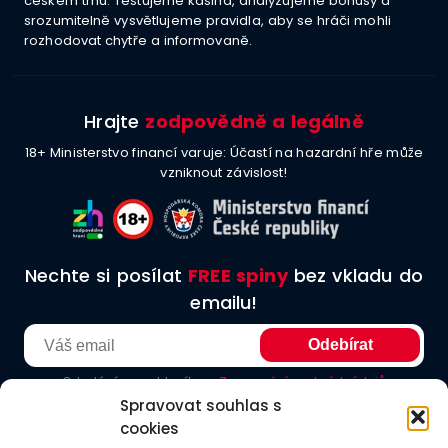
českém trhu. Testujeme kasina, analyzujeme bonusy a
srozumitelně vysvětlujeme pravidla, aby se hráči mohli
rozhodovat chytře a informovaně.
Hrajte
zodpovědně a legálně
18+ Ministerstvo financí varuje: Účastí na hazardní hře může
vzniknout závislost!
Nechte si posílat
FREE spiny
bez vkladu do
emailu!
Odesláním souhlasíte se
Zpracování osobních údajů
Spravovat souhlas s
cookies