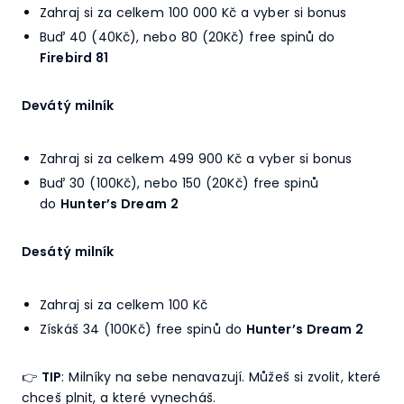
Zahraj si za celkem 100 000 Kč a vyber si bonus
Buď 40 (40Kč), nebo 80 (20Kč) free spinů do
Firebird 81
Devátý milník
Zahraj si za celkem 499 900 Kč a vyber si bonus
Buď 30 (100Kč), nebo 150 (20Kč) free spinů
do
Hunter’s Dream 2
Desátý milník
Zahraj si za celkem 100 Kč
Získáš 34 (100Kč) free spinů do
Hunter’s Dream 2
👉
TIP
: Milníky na sebe nenavazují. Můžeš si zvolit, které
chceš plnit, a které vynecháš.