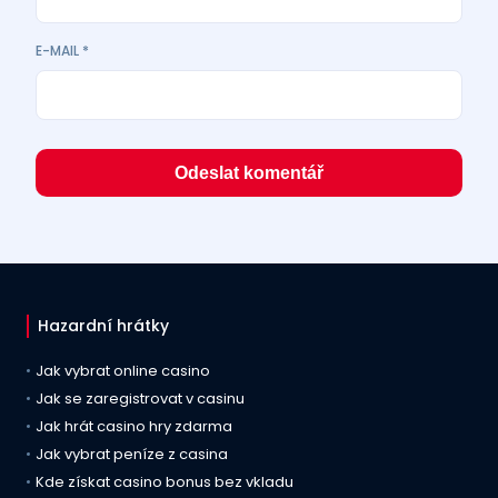
E-MAIL
*
Hazardní hrátky
Jak vybrat online casino
Jak se zaregistrovat v casinu
Jak hrát casino hry zdarma
Jak vybrat peníze z casina
Kde získat casino bonus bez vkladu