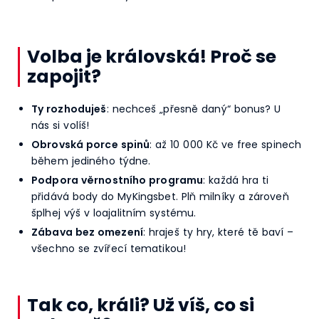
Volba je královská! Proč se
zapojit?
Ty rozhoduješ
: nechceš „přesně daný“ bonus? U
nás si volíš!
Obrovská porce spinů
: až 10 000 Kč ve free spinech
během jediného týdne.
Podpora věrnostního programu
: každá hra ti
přidává body do MyKingsbet. Plň milníky a zároveň
šplhej výš v loajalitním systému.
Zábava bez omezení
: hraješ ty hry, které tě baví –
všechno se zvířecí tematikou!
Tak co, králi? Už víš, co si