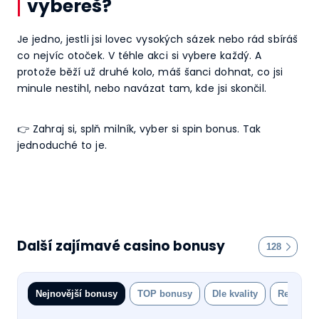
vybereš?
Je jedno, jestli jsi lovec vysokých sázek nebo rád sbíráš
co nejvíc otoček. V téhle akci si vybere každý. A
protože běží už druhé kolo, máš šanci dohnat, co jsi
minule nestihl, nebo navázat tam, kde jsi skončil.
👉 Zahraj si, splň milník, vyber si spin bonus. Tak
jednoduché to je.
Další zajímavé casino bonusy
128
Nejnovější bonusy
TOP bonusy
Dle kvality
Registra