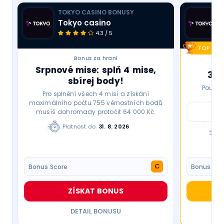
TOKYO CASINO BONUSY
Tokyo casino
4.3 / 5
TOP
Bonus za hraní
Srpnové mise: splň 4 mise,
30 
sbírej body!
Použij 
Pro splnění všech 4 misí a získání
maximálního počtu 755 věrnostních bodů
musíš dohromady protočit 64 000 Kč.
Platnost do:
31. 8. 2026
C
Bonus Score
Bonus Sco
ZÍSKAT BONUS
Z
DETAIL BONUSU