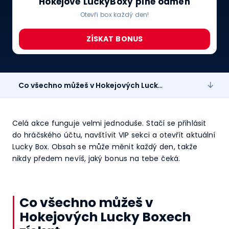
Hokejové LuckyBoxy plné odměn
Otevři box každý den!
ZÍSKAT BONUS
Co všechno můžeš v Hokejových Lucky Boxech získat
Celá akce funguje velmi jednoduše. Stačí se přihlásit
do hráčského účtu, navštívit VIP sekci a otevřít aktuální
Lucky Box. Obsah se může měnit každý den, takže
nikdy předem nevíš, jaký bonus na tebe čeká.
Co všechno můžeš v
Hokejových Lucky Boxech