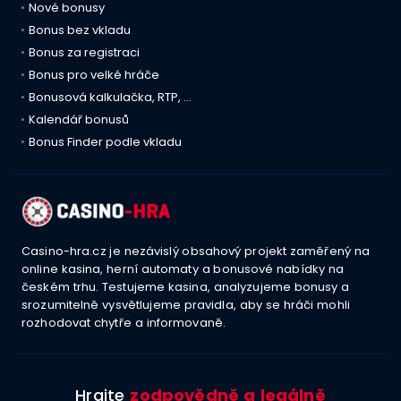
Nové bonusy
Bonus bez vkladu
Bonus za registraci
Bonus pro velké hráče
Bonusová kalkulačka, RTP, …
Kalendář bonusů
Bonus Finder podle vkladu
Casino-hra.cz je nezávislý obsahový projekt zaměřený na
online kasina, herní automaty a bonusové nabídky na
českém trhu. Testujeme kasina, analyzujeme bonusy a
srozumitelně vysvětlujeme pravidla, aby se hráči mohli
rozhodovat chytře a informovaně.
Hrajte
zodpovědně a legálně