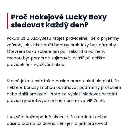
Proč Hokejové Lucky Boxy
sledovat každý den?
Pokud už u LuckyBetu hraješ pravidelně, jde o příjemný
způsob, jak získat další bonusy prakticky bez námahy.
Otevření boxu zabere jen pár sekund a odměny
mohou být poměrně zajímavé, zvlášť při delším
pravidelném využívání akce.
Stejně jako u ostatních casino promo akcí ale platí, že
některé bonusy mohou obsahovat podmínky protočení
nebo další omezení. Proto se vyplatí sledovat detailní
pravidla jednotlivých odměn přímo ve VIP Zóně.
LuckyBet každopádně ukazuje, že moderní online
casino promo už dávno není jen o jednorázových