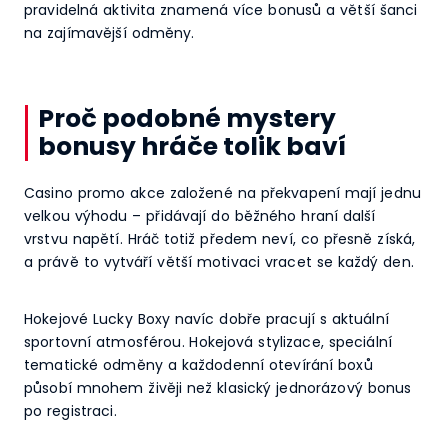
pravidelná aktivita znamená více bonusů a větší šanci
na zajímavější odměny.
Proč podobné mystery
bonusy hráče tolik baví
Casino promo akce založené na překvapení mají jednu
velkou výhodu – přidávají do běžného hraní další
vrstvu napětí. Hráč totiž předem neví, co přesně získá,
a právě to vytváří větší motivaci vracet se každý den.
Hokejové Lucky Boxy navíc dobře pracují s aktuální
sportovní atmosférou. Hokejová stylizace, speciální
tematické odměny a každodenní otevírání boxů
působí mnohem živěji než klasický jednorázový bonus
po registraci.