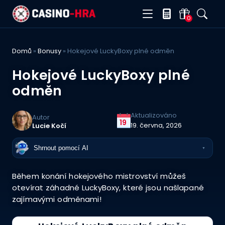
0
Domů
»
Bonusy
»
Hokejové LuckyBoxy plné odměn
Hokejové LuckyBoxy plné
odměn
Aktualizováno
Autor
19
19. června, 2026
Lucie Kočí
Shrnout pomocí AI
▼
Během konání hokejového mistrovství můžeš
otevírat záhadné LuckyBoxy, které jsou našlapané
zajímavými odměnami!