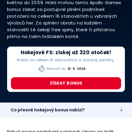
května do 23:59. Hráči mohou tento Apollo Games
bonus získat za postupné plnění podmínek
protočení na celkem 16 stanovištích u vybraných
výrobců her. Za splnění obratu na každém
stanovišti tě čekají free spiny, které ti přistanou
přímo na tvém hráčském kontě.
Hokejové FS: získej až 320 otoček!
Protoč na celkem 16 stanovištích a získávej odměny.
Platnost do:
31. 5. 2026
ZÍSKAT BONUS
Co přesně hokejový bonus nabízí?
Pokud zrovna nesleduješ napínavé zápasy na ledě,