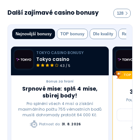
Další zajímavé casino bonusy
128
Nejnovější bonusy
TOP bonusy
Dle kvality
Registra
TOKYO CASINO BONUSY
Tokyo casino
4.3 / 5
TOP
Bonus za hraní
Srpnové mise: splň 4 mise,
30 
sbírej body!
Použij 
Pro splnění všech 4 misí a získání
maximálního počtu 755 věrnostních bodů
musíš dohromady protočit 64 000 Kč.
Platnost do:
31. 8. 2026