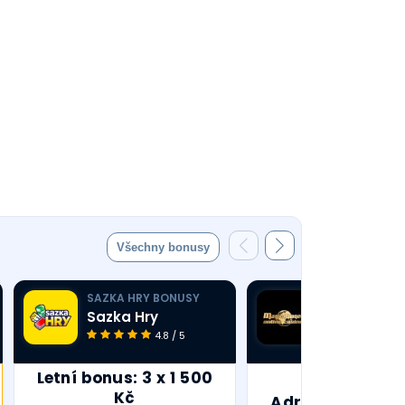
Všechny bonusy
SAZKA HRY BONUSY
MAGIC PLANE
BONUSY
Sazka Hry
Magic Plan
4.8 / 5
4.5
Letní bonus: 3 x 1 500
Bonus za hraní
Kč
Adrenalinový B