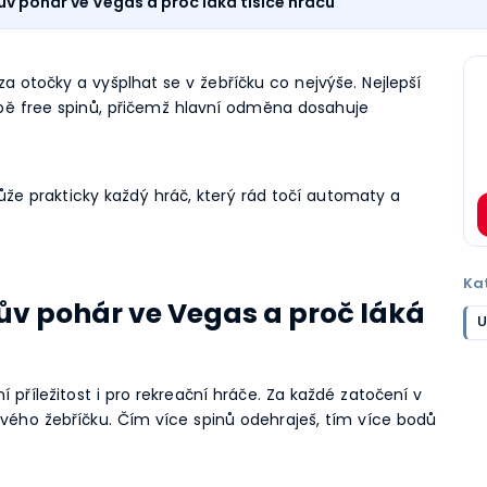
ův pohár ve Vegas a proč láká tisíce hráčů
a otočky a vyšplhat se v žebříčku co nejvýše. Nejlepší
době free spinů, přičemž hlavní odměna dosahuje
ůže prakticky každý hráč, který rád točí automaty a
Ka
xův pohár ve Vegas a proč láká
U
í příležitost i pro rekreační hráče. Za každé zatočení v
ového žebříčku. Čím více spinů odehraješ, tím více bodů