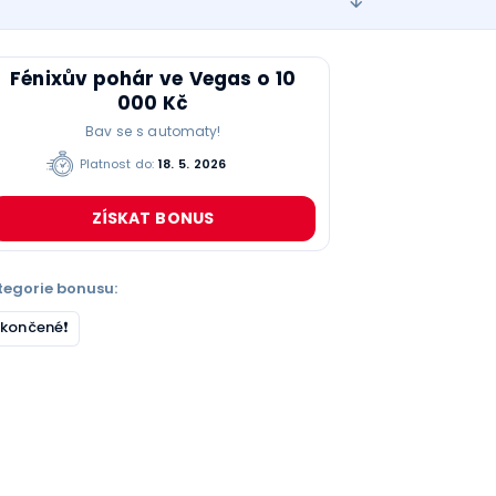
Fénixův pohár ve Vegas o 10
000 Kč
Bav se s automaty!
Platnost do:
18. 5. 2026
ZÍSKAT BONUS
tegorie bonusu:
končené❗️