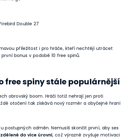
 Firebird Double 27
ímavou příležitost i pro hráče, kteří nechtějí utrácet
 první bonus v podobě 10 free spinů.
o free spiny stále populárnější
ech obrovský boom. Hráči totiž nehrají jen proti
ždé otočení tak získává nový rozměr a obyčejné hraní
tu postupných odměn. Nemusíš skončit první, aby ses
zdělené do více úrovní
, což výrazně zvyšuje motivaci