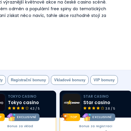
 výraznější květnové akce na české casino scéně.
stém odměn a populární free spiny do tematických
raní získat něco navíc, tahle akce rozhodně stojí za
ty
Registrační bonusy
Vkladové bonusy
VIP bonusy
TOKYO CASINO
STAR CASINO
BONUSY
BONUSY
Tokyo casino
Star casino
4.3 / 5
3.8 / 5
P
EXCLUSIVNÍ
TOP
EXCLUSIVNÍ
Bonus za vklad
Bonus za registraci