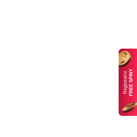
FREE SPINY
Registrační