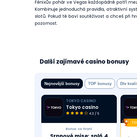
Fénixův pohár ve Vegas každopádně patří mezi
Kombinuje jednoduchá pravidla, atraktivní sy
slotů. Pokud tě baví soutěživost a chceš při h
pozornost.
Další zajímavé casino bonusy
Nejnovější bonusy
TOP bonusy
Dle kvali
TOKYO CASINO
BONUSY
Tokyo casino
4.3 / 5
TO
Bonus za hraní
Srpnové mise: splň 4