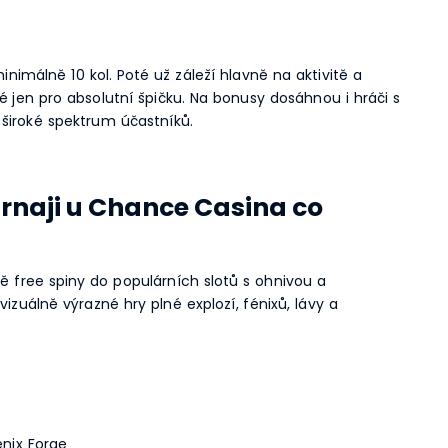
minimálně 10 kol. Poté už záleží hlavně na aktivitě a
é jen pro absolutní špičku. Na bonusy dosáhnou i hráči s
široké spektrum účastníků.
turnaji u Chance Casina co
free spiny do populárních slotů s ohnivou a
vizuálně výrazné hry plné explozí, fénixů, lávy a
enix Forge