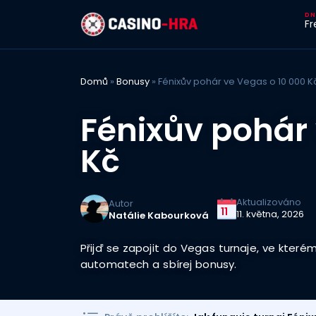
Fr
Domů
»
Bonusy
»
Fénixův pohár ve Vegas o 10 000 K
Fénixův pohár 
Kč
Aktualizováno
Autor
11
11. května, 2026
Natálie Kabourková
Přijď se zapojit do Vegas turnaje, ve kter
automatech a sbírej bonusy.