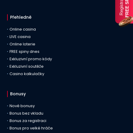
FREE SPINY
Registrační
Přehledně
Online casina
LIVE casina
Online loterie
FREE spiny dnes
Exkluzivní promo kódy
Exkluzivní soutěže
Casino kalkulačky
Bonusy
Nové bonusy
Bonus bez vkladu
Bonus za registraci
Bonus pro velké hráče