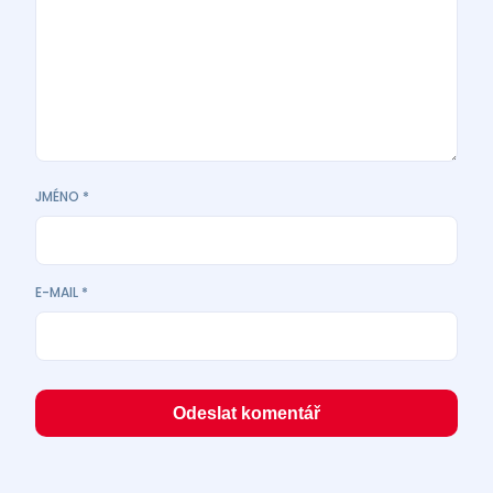
JMÉNO
*
E-MAIL
*