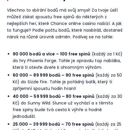
Všechno to sbírání bodů má svůj smysl! Za tvoje úsilí
můžeš získat spoustu free spinů do některých z
nejlepších her, které Chance online casino nabízí. A jak
to funguje? Podle počtu bodů, které nasbíráš, dostaneš
nárok na různé úrovně odměn. Podívej se na tohle:
90 000 bodů a více – 100 free spinů
(každý za 1 Kč)
do hry Phoenix Forge. Tohle je opravdu top nabídka,
která ti otevře dveře k ohromným výhrám.
60 000 – 89 999 bodů – 90 free spinů
(každý za 50
Kč) do Sizzle Fire. Tohle je pořádný balík, který ti
zpříjemní spoustu hodin hraní!
40 000 – 59 999 bodů – 80 free spinů
(každý za 30
Kč) do Sunny Wild. Slunce už vychází a s těmito
free spiny bude tvá cesta k výhře o hodně
jednodušší.
25 000 – 39 999 bodů – 70 free spinů
(každý za 25