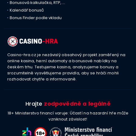
Bonusová kalkulačka, RTP, …
Kalendář bonusů
Bonus Finder podle vkladu
Casino-hra.cz je nezávislý obsahový projekt zaměřený na
online kasina, herní automaty a bonusové nabídky na
českém trhu. Testujeme kasina, analyzujeme bonusy a
srozumitelně vysvětlujeme pravidla, aby se hráči mohli
rozhodovat chytře a informovaně.
Hrajte
zodpovědně a legálně
18+ Ministerstvo financí varuje: Účastí na hazardní hře může
vzniknout závislost!