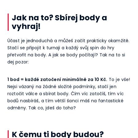
Jak na to? Sbírej body a
vyhraj!
Účast je jednoduchá a můžeš začít prakticky okamžitě.
Stačí se připojit k turnaji a každý svůj spin do hry
přetvořit na body. A jak se body počítají? Tak na to si
dej pozor:
1 bod = každé zatočení minimálně za 10 Kč.
To je vše!
Nejsi vázaný na žádné složité podmínky, stačí jen
roztočit válce a sbírat body. Čím víc zatočíš, tím víc
bodů nasbíráš, a tím větší šanci máš na fantastické
odměny. Tak co, jdeš do toho?
K čemu ti body budou?