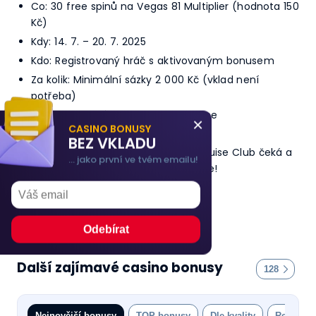
Co: 30 free spinů na Vegas 81 Multiplier (hodnota 150
Kč)
Kdy: 14. 7. – 20. 7. 2025
Kdo: Registrovaný hráč s aktivovaným bonusem
Za kolik: Minimální sázky 2 000 Kč (vklad není
potřeba)
Čas na splnění: 3 hodiny od aktivace
×
CASINO BONUSY
BEZ VKLADU
Tak hurá na palubu Magic Planet – Cruise Club čeká a
... jako první ve tvém emailu!
štěstí se možná usměje právě na tebe!
Další zajímavé casino bonusy
128
Nejnovější bonusy
TOP bonusy
Dle kvality
Registra