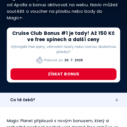
od Apolla a bonus aktivovat na webu. Navíc můžeš
soutěžit o voucher na plavbu nebo body do
Magic+.
Cruise Club Bonus #1 je tady! Až 150 Kč
ve free spinech a další ceny
Vyhrajete free spiny, věrnostní body nebo rovnou skutečnou
plavbu?
Platnost do:
20. 7. 2025
ZÍSKAT BONUS
Co tě čeká?
Magic Planet připlouvá s novým bonusem, který si