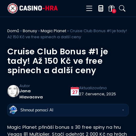
0
Domů
»
Bonusy
»
Magic Planet
»
Cruise Club Bonus #1 je tady!
Až 150 Kč ve free spinech a další ceny
Cruise Club Bonus #1 je
tady! Až 150 Kč ve free
spinech a další ceny
Autor
Aktualizováno
Jana
27
27. července, 2025
Hlavacova
Shrnout pomocí AI
▼
Magic Planet přináší bonus s 30 free spiny na hru
Vegas 81 Multiplier. Stačí odehrát 2 000 Kč na hrách