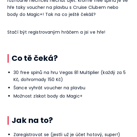
rozhodně nechceš nechat ujet. Kromě free spinů je ve
hře taky voucher na plavbu s Cruise Clubem nebo
body do Magic+! Tak na co ještě čekáš?
Stačí být registrovaným hráčem a jsi ve hře!
Co tě čeká?
30 free spinů na hru Vegas 81 Multiplier (každý za 5
Kč, dohromady 150 Kč)
Šance vyhrát voucher na plavbu
Možnost získat body do Magic+
Jak na to?
Zaregistrovat se (jestli už je účet hotový, super!)