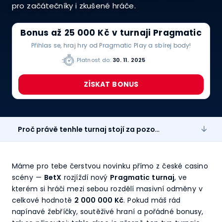
pro začátečníky i zkušené hráče.
Bonus až 25 000 Kč v turnaji Pragmatic
Přihlas se, hraj hry od Pragmatic Play a sbírej body!
Platnost do:
30. 11. 2025
ZÍSKAT BONUS
Proč právě tenhle turnaj stojí za pozornost
Máme pro tebe čerstvou novinku přímo z české casino
scény —
BetX
rozjíždí nový
Pragmatic turnaj
, ve
kterém si hráči mezi sebou rozdělí masivní odměny v
celkové hodnotě
2 000 000 Kč
. Pokud máš rád
napínavé žebříčky, soutěživé hraní a pořádné bonusy,