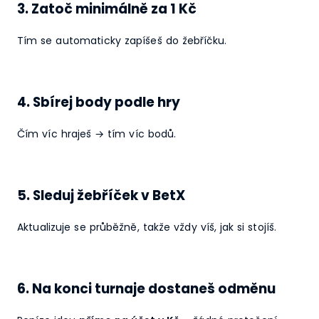
3. Zatoč minimálně za 1 Kč
Tím se automaticky zapíšeš do žebříčku.
4. Sbírej body podle hry
Čím víc hraješ → tím víc bodů.
5. Sleduj žebříček v BetX
Aktualizuje se průběžně, takže vždy víš, jak si stojíš.
6. Na konci turnaje dostaneš odměnu