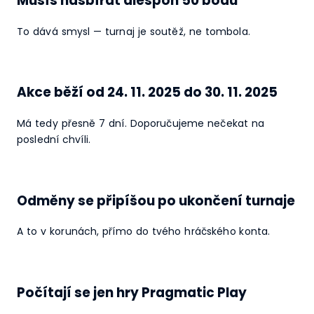
Musíš nasbírat alespoň 50 bodů
To dává smysl — turnaj je soutěž, ne tombola.
Akce běží od 24. 11. 2025 do 30. 11. 2025
Má tedy přesně 7 dní. Doporučujeme nečekat na
poslední chvíli.
Odměny se připíšou po ukončení turnaje
A to v korunách, přímo do tvého hráčského konta.
Počítají se jen hry Pragmatic Play