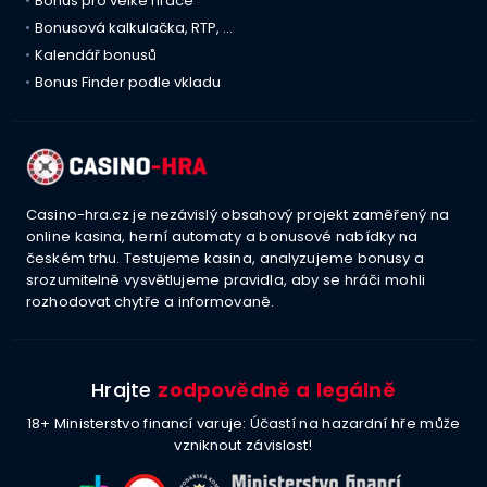
Bonus pro velké hráče
Bonusová kalkulačka, RTP, …
Kalendář bonusů
Bonus Finder podle vkladu
Casino-hra.cz je nezávislý obsahový projekt zaměřený na
online kasina, herní automaty a bonusové nabídky na
českém trhu. Testujeme kasina, analyzujeme bonusy a
srozumitelně vysvětlujeme pravidla, aby se hráči mohli
rozhodovat chytře a informovaně.
Hrajte
zodpovědně a legálně
18+ Ministerstvo financí varuje: Účastí na hazardní hře může
vzniknout závislost!