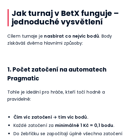
Jak turnaj v BetX funguje –
jednoduché vysvětlení
Cílem turnaje je
nasbírat co nejvíc bodů
. Body
získáváš dvěma hlavními způsoby:
1. Počet zatočení na automatech
Pragmatic
Tohle je ideální pro hráče, kteří točí hodně a
pravidelně:
Čím víc zatočení → tím víc bodů.
Každé zatočení za
minimálně 1 Kč = 0,1 bodu
.
Do žebříčku se započítají úplně všechna zatočení