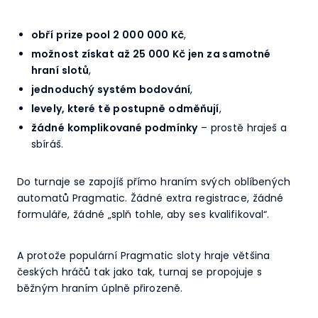
obří prize pool 2 000 000 Kč
,
možnost získat až 25 000 Kč jen za samotné
hraní slotů
,
jednoduchý systém bodování
,
levely, které tě postupně odměňují
,
žádné komplikované podmínky
– prostě hraješ a
sbíráš.
Do turnaje se zapojíš přímo hraním svých oblíbených
automatů Pragmatic. Žádné extra registrace, žádné
formuláře, žádné „splň tohle, aby ses kvalifikoval“.
A protože populární Pragmatic sloty hraje většina
českých hráčů tak jako tak, turnaj se propojuje s
běžným hraním úplně přirozeně.