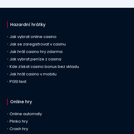
Hazardní hrátky
Jak vybrat online casino
Jak se zaregistrovat v casinu
Jak hrát casino hry zdarma
Jak vybrat peníze z casina
Kde získat casino bonus bez vkladu
Jak hrát casino v mobilu
PGSI test
Online hry
Online automaty
Plinko hry
Crash hry