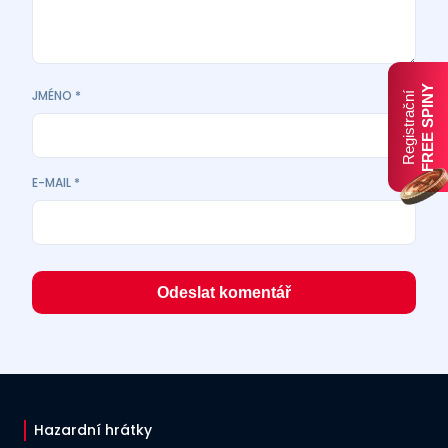
FREE SPINY
JMÉNO
*
Registrační
E-MAIL
*
Hazardní hrátky