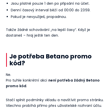
Jsou platné pouze 1 den po připsání na účet.
Denní časový interval běží od 00:00 do 23:59.
Pokud je nevyužiješ, propadnou.
Takže žádné schovávání „na lepší časy“. Když je
dostaneš – hraj ještě ten den.
Je potřeba Betano promo
kód?
Ne.
Pro tuhle konkrétní akci
není potřeba žádný Betano
promo kód
.
Stačí splnit podmínky vkladu a navštívit promo stránku.
Všechno probíhá přímo přes uživatelské rozhraní účtu.