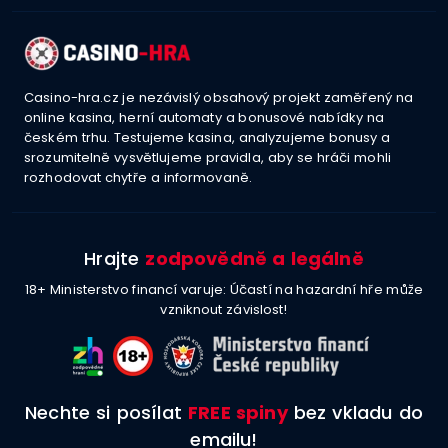
Casino-hra.cz je nezávislý obsahový projekt zaměřený na
online kasina, herní automaty a bonusové nabídky na
českém trhu. Testujeme kasina, analyzujeme bonusy a
srozumitelně vysvětlujeme pravidla, aby se hráči mohli
rozhodovat chytře a informovaně.
Hrajte
zodpovědně a legálně
18+ Ministerstvo financí varuje: Účastí na hazardní hře může
vzniknout závislost!
Nechte si posílat
FREE spiny
bez vkladu do
emailu!