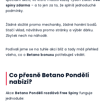
spiny zdarma
– a to jen za to, že splníš jednoduché
podmínky.
Žádné složité promo mechaniky, žádné honění bodů.
Stačí vklad, návštěva promo stránky a výběr dárku.
Zbytek nech na náhodě.
Podívali jsme se na tuhle akci blíž a tady máš přehled
všeho, co o
Betano bonusu
potřebuješ vědět.
Co přesně Betano Pondělí
nabízí?
Akce
Betano Pondělí rozdává Free Spiny
funguje
jednoduše: