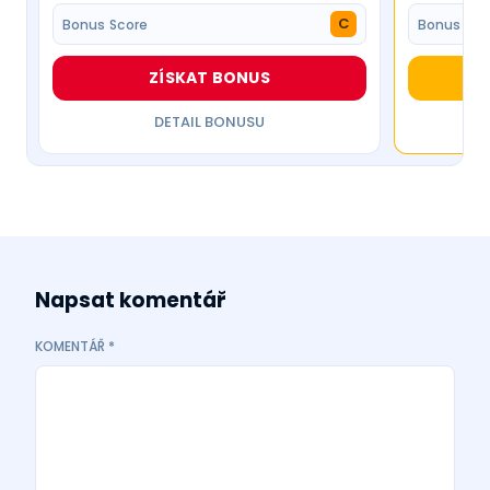
C
Bonus Score
Bonus Sco
ZÍSKAT BONUS
Z
DETAIL BONUSU
Napsat komentář
KOMENTÁŘ
*