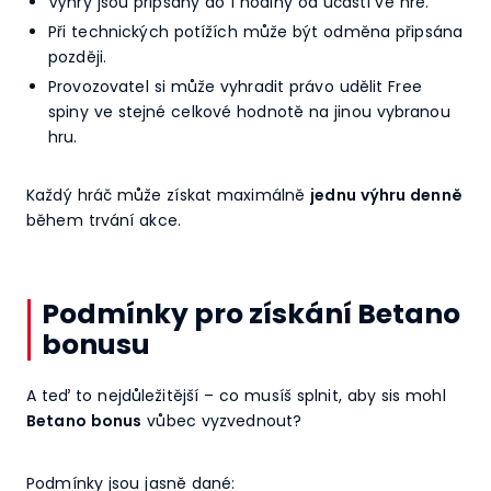
Výhry jsou připsány do 1 hodiny od účasti ve hře.
Při technických potížích může být odměna připsána
později.
Provozovatel si může vyhradit právo udělit Free
spiny ve stejné celkové hodnotě na jinou vybranou
hru.
Každý hráč může získat maximálně
jednu výhru denně
během trvání akce.
Podmínky pro získání Betano
bonusu
A teď to nejdůležitější – co musíš splnit, aby sis mohl
Betano bonus
vůbec vyzvednout?
Podmínky jsou jasně dané: