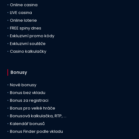
Online casina
LIVE casina
Online loterie
FREE spiny dnes
Exkluzivní promo kódy
Exkluzivní soutěže
Casino kalkulačky
Bonusy
Nové bonusy
Bonus bez vkladu
Bonus za registraci
Bonus pro velké hráče
Bonusová kalkulačka, RTP, …
Kalendář bonusů
Bonus Finder podle vkladu