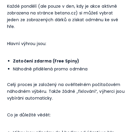
Každé pondělí (ale pouze v den, kdy je akce aktivně
zobrazena na stránce betano.cz) si můžeš vybrat
jeden ze zobrazených dárků a získat odměnu ke své
hře.
Hlavní výhrou jsou:
Zatočení zdarma (Free Spiny)
Náhodně přidělená promo odměna
Celý proces je založený na ověřitelném počítačovém
náhodném výběru. Takže žádné „fixlování“, výherci jsou
vybíráni automaticky.
Co je důležité vědět: