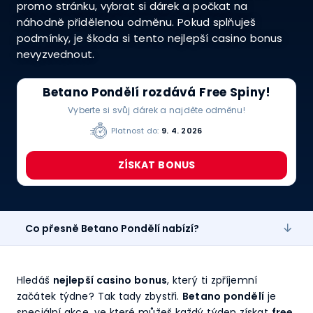
promo stránku, vybrat si dárek a počkat na
náhodně přidělenou odměnu. Pokud splňuješ
podmínky, je škoda si tento nejlepší casino bonus
nevyzvednout.
Betano Pondělí rozdává Free Spiny!
Vyberte si svůj dárek a najděte odměnu!
Platnost do:
9. 4. 2026
ZÍSKAT BONUS
Co přesně Betano Pondělí nabízí?
Hledáš
nejlepší casino bonus
, který ti zpříjemní
začátek týdne? Tak tady zbystři.
Betano pondělí
je
speciální akce, ve které můžeš každý týden získat
free