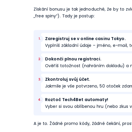
Získání bonusu je tak jednoduché, že by to zvl
„free spiny“). Tady je postup:
Zaregistruj se v online casinu Tokyo.
Vyplníš základní údaje – jméno, e-mail, te
Dokonči plnou registraci.
Ověříš totožnost (nahráním dokladu) a nas
Zkontroluj svůj účet.
Jakmile je vše potvrzeno, 50 otoček zda
Roztoč Tech4Bet automaty!
Vyber si svou oblíbenou hru (nebo zkus vš
A je to. Žádné promo kódy, žádné čekání, pros