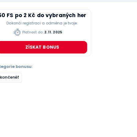
50 FS po 2 Kč do vybraných her
Dokonči registraci a odměna je tvoje.
Platnost do:
2. 11. 2025
ZÍSKAT BONUS
tegorie bonusu:
končené❗️