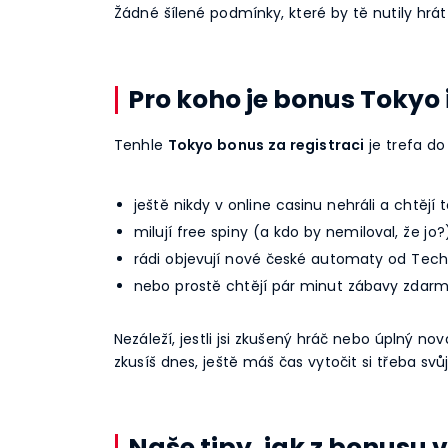
Žádné šílené podmínky, které by tě nutily hrá
Pro koho je bonus Tokyo 
Tenhle
Tokyo bonus za registraci
je trefa do
ještě nikdy v online casinu nehráli a chtějí to
milují free spiny (a kdo by nemiloval, že jo?
rádi objevují nové české automaty od Tech
nebo prostě chtějí pár minut zábavy zdarm
Nezáleží, jestli jsi zkušený hráč nebo úplný n
zkusíš dnes, ještě máš čas vytočit si třeba svů
Naše tipy, jak z bonusu