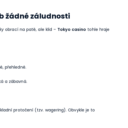
 žádné záludnosti
ky
obrací na patě, ale klid –
Tokyo casino
tohle hraje
.
é, přehledné.
ká a zábavná.
ákladní protočení (tzv. wagering). Obvykle je to