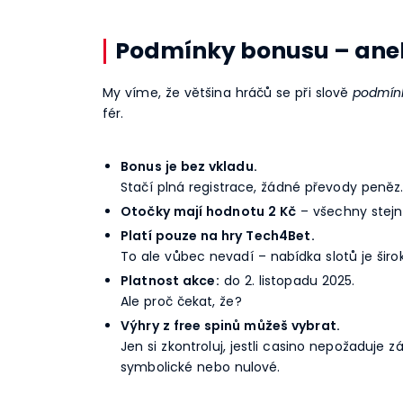
Podmínky bonusu – aneb
My víme, že většina hráčů se při slově
podmín
fér.
Bonus je bez vkladu.
Stačí plná registrace, žádné převody peněz
Otočky mají hodnotu 2 Kč
– všechny stejn
Platí pouze na hry Tech4Bet.
To ale vůbec nevadí – nabídka slotů je širo
Platnost akce:
do 2. listopadu 2025.
Ale proč čekat, že?
Výhry z free spinů můžeš vybrat.
Jen si zkontroluj, jestli casino nepožaduje z
symbolické nebo nulové.