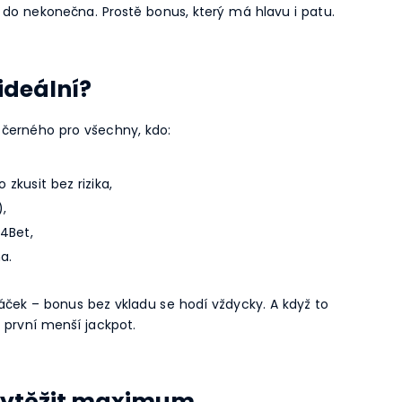
t do nekonečna. Prostě bonus, který má hlavu i patu.
ideální?
 černého pro všechny, kdo:
 zkusit bez rizika,
),
4Bet,
a.
ováček – bonus bez vkladu se hodí vždycky. A když to
j první menší jackpot.
 vytěžit maximum