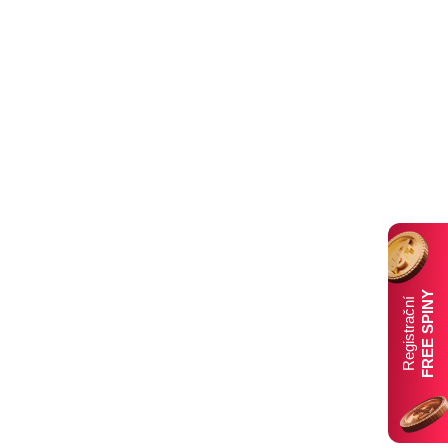
FREE SPINY
Registrační