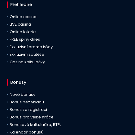
Přehledně
Online casina
LIVE casina
Online loterie
FREE spiny dnes
Exkluzivní promo kódy
Exkluzivní soutěže
Casino kalkulačky
Bonusy
Nové bonusy
Bonus bez vkladu
Bonus za registraci
Bonus pro velké hráče
Bonusová kalkulačka, RTP, …
Kalendář bonusů