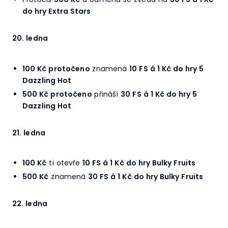
do hry Extra Stars
20. ledna
100 Kč protočeno
znamená
10 FS á 1 Kč do hry 5
Dazzling Hot
500 Kč protočeno
přináší
30 FS á 1 Kč do hry 5
Dazzling Hot
21. ledna
100 Kč
ti otevře
10 FS á 1 Kč do hry Bulky Fruits
500 Kč
znamená
30 FS á 1 Kč do hry Bulky Fruits
22. ledna