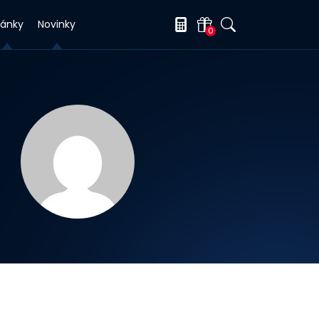
lánky
Novinky
0