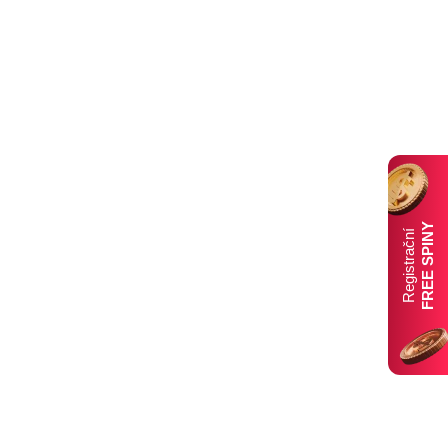
FREE SPINY
Registrační