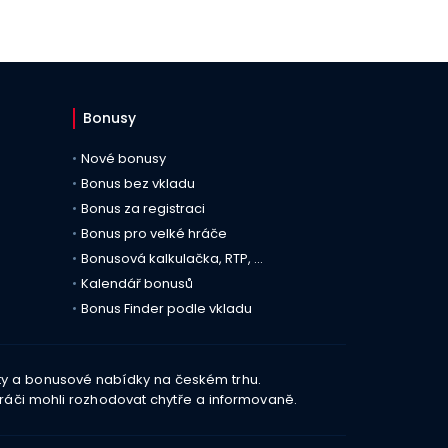
Bonusy
Nové bonusy
Bonus bez vkladu
Bonus za registraci
Bonus pro velké hráče
Bonusová kalkulačka, RTP, …
Kalendář bonusů
Bonus Finder podle vkladu
aty a bonusové nabídky na českém trhu.
ráči mohli rozhodovat chytře a informovaně.