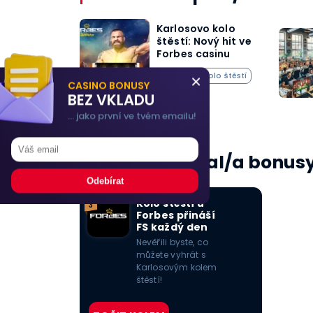
Karlosovo kolo
štěstí: Nový hit ve
Forbes casinu
Karlosovo kolo štěstí
×
CASINO BONUSY
BEZ VKLADU
... jako první ve tvém emailu!
eventon přidal/a bonus
Kolo štěstí u
3
Forbes přináší
FS každý den
Nevěřili byste, co
můžete vyhrát s
Karlosovým kolem
štěstí!