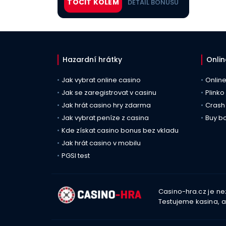
TOČIT KOLEM
DETAIL BONUSU
Hazardní hrátky
Onlin
Jak vybrat online casino
Onlin
Jak se zaregistrovat v casinu
Plinko
Jak hrát casino hry zdarma
Crash
Jak vybrat peníze z casina
Buy b
Kde získat casino bonus bez vkladu
Jak hrát casino v mobilu
PGSI test
Casino-hra.cz je ne
Testujeme kasina, a