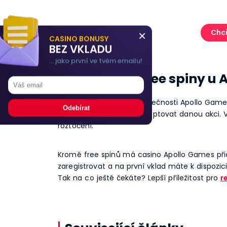
Chc
×
CASINO BONUSY
BEZ VKLADU
... jako první ve tvém emailu!
Jak vybrat free spiny u
Pro zisk free spinů od společnosti Apollo Gam
Cat a v pop up okně akceptovat danou akci. V
roztočení.
Kromě free spinů má casino Apollo Games při
zaregistrovat a na první vklad máte k dispozic
Tak na co ještě čekáte? Lepší příležitost pro
r