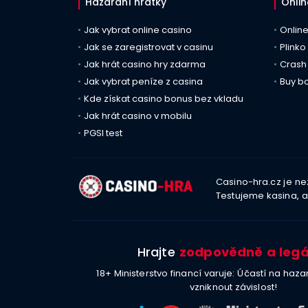
Hazardní hrátky
Onlin
Jak vybrat online casino
Onlin
Jak se zaregistrovat v casinu
Plinko
Jak hrát casino hry zdarma
Crash
Jak vybrat peníze z casina
Buy b
Kde získat casino bonus bez vkladu
Jak hrát casino v mobilu
PGSI test
Casino-hra.cz je ne
Testujeme kasina, a
Hrajte
zodpovědně a legá
18+ Ministerstvo financí varuje: Účastí na haz
vzniknout závislost!