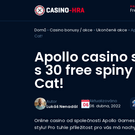
Fr
Domů
»
Casino bonusy / akce
»
Ukončené akce
»
Ap
Cat!
Apollo casino 
s 30 free spiny
Cat!
Aktualizováno
Autor
06
06. dubna, 2022
Lukáš Nenadál
Online casino od společnosti Apollo Games 1
stylu! Pro tuhle příležitost pro vás má nac