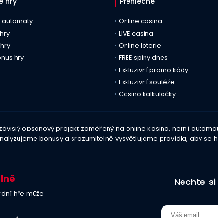
e hry
Přehledně
e automaty
Online casina
 hry
LIVE casina
 hry
Online loterie
onus hry
FREE spiny dnes
Exkluzivní promo kódy
Exkluzivní soutěže
Casino kalkulačky
závislý obsahový projekt zaměřený na online kasina, herní autom
nalyzujeme bonusy a srozumitelně vysvětlujeme pravidla, aby se h
lně
Nechte si
ardní hře může