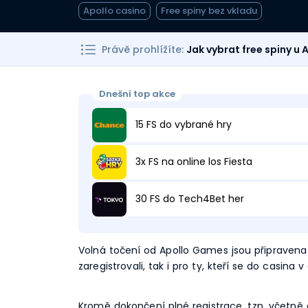
Apollo casino
Free spiny bez vkladu
Právě prohlížíte:
Jak vybrat free spiny u
Dnešní top akce
15 FS do vybrané hry
3x FS na online los Fiesta
30 FS do Tech4Bet her
Volná točení od Apollo Games jsou připravena p
zaregistrovali, tak i pro ty, kteří se do casina
Kromě dokončení plné registrace, tzn. včetně 