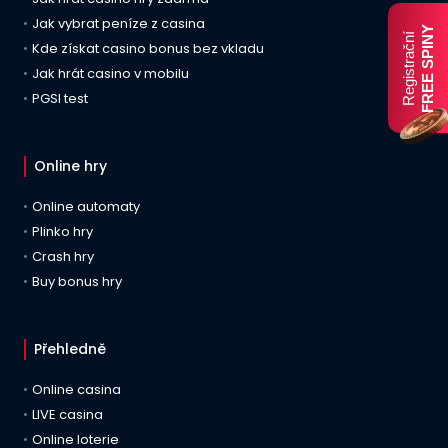
Jak vybrat peníze z casina
FREE SPINY
Registrační
Kde získat casino bonus bez vkladu
Jak hrát casino v mobilu
PGSI test
Online hry
Online automaty
Plinko hry
Crash hry
Buy bonus hry
Přehledně
Online casina
LIVE casina
Online loterie