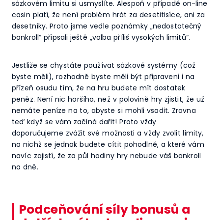
sázkovém limitu si usmyslíte. Alespoň v případě on-line
casin platí, že není problém hrát za desetitisíce, ani za
desetníky. Proto jsme vedle poznámky „nedostatečný
bankroll“ připsali ještě „volba příliš vysokých limitů“.
Jestliže se chystáte používat sázkové systémy (což
byste měli), rozhodně byste měli být připraveni i na
přízeň osudu tím, že na hru budete mít dostatek
peněz. Není nic horšího, než v polovině hry zjistit, že už
nemáte peníze na to, abyste si mohli vsadit. Zrovna
teď když se vám začíná dařit! Proto vždy
doporučujeme zvážit své možnosti a vždy zvolit limity,
na nichž se jednak budete cítit pohodlně, a které vám
navíc zajistí, že za půl hodiny hry nebude váš bankroll
na dně.
Podceňování síly bonusů a