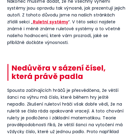
Nakonec musíme dodat, že ne všechny výherní
systémy jsou opravdu tak výnosné, jak prezentují jejich
autoři. Z tohoto důvodu jsme na našich stránkách
zřídili sekci „
Ruletní systémy
“. V této sekci najdete
známé i méně známe ruletové systémy a to včetně
našeho hodnocení, které vám prozradí, jaké se
přibližně dočkáte výnosnosti.
Nedůvěra v sázení čísel,
která právě padla
Spousta začínajících hráčů je přesvědčena, že větší
šanci na výhru má číslo, které během hry ještě
nepadlo. Zkušení ruletoví hráči však dobře vědí, že na
ruletě se čísla ráda opakovaně vracejí. A toto chování
rulety je podloženo i základní matematikou. Teorie
pravděpodobnosti říká, že větší šanci na vytočení má
vždycky číslo, které už jednou padlo. Proto například