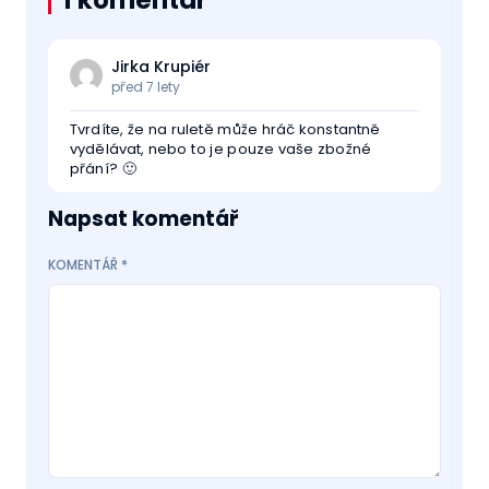
1 komentář
Jirka Krupiér
před 7 lety
Tvrdíte, že na ruletě může hráč konstantně
vydělávat, nebo to je pouze vaše zbožné
přání? 🙂
Napsat komentář
KOMENTÁŘ
*