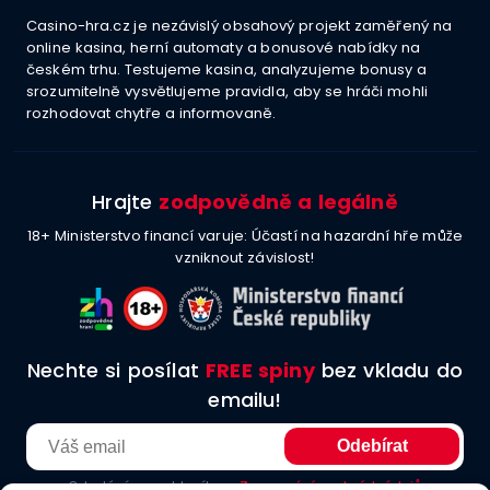
Casino-hra.cz je nezávislý obsahový projekt zaměřený na
online kasina, herní automaty a bonusové nabídky na
českém trhu. Testujeme kasina, analyzujeme bonusy a
srozumitelně vysvětlujeme pravidla, aby se hráči mohli
rozhodovat chytře a informovaně.
Hrajte
zodpovědně a legálně
18+ Ministerstvo financí varuje: Účastí na hazardní hře může
vzniknout závislost!
Nechte si posílat
FREE spiny
bez vkladu do
emailu!
Odesláním souhlasíte se
Zpracování osobních údajů