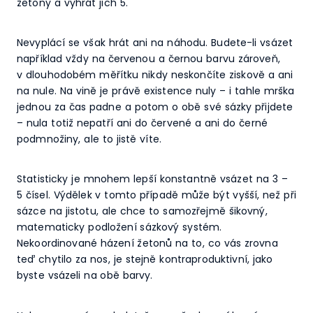
žetony a vyhrát jich 5.
Nevyplácí se však hrát ani na náhodu. Budete-li vsázet
například vždy na červenou a černou barvu zároveň,
v dlouhodobém měřítku nikdy neskončíte ziskově a ani
na nule. Na vině je právě existence nuly – i tahle mrška
jednou za čas padne a potom o obě své sázky přijdete
– nula totiž nepatří ani do červené a ani do černé
podmnožiny, ale to jistě víte.
Statisticky je mnohem lepší konstantně vsázet na 3 –
5 čísel. Výdělek v tomto případě může být vyšší, než při
sázce na jistotu, ale chce to samozřejmě šikovný,
matematicky podložení sázkový systém.
Nekoordinované házení žetonů na to, co vás zrovna
teď chytilo za nos, je stejně kontraproduktivní, jako
byste vsázeli na obě barvy.