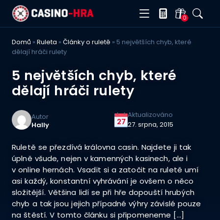
0
Domů
»
Ruleta
»
Články o ruletě
»
5 největších chyb, které
dělají hráči rulety
5 největších chyb, které
dělají hráči rulety
Aktualizováno
Autor
27
27. srpna, 2015
Hally
Ruletě se přezdívá královna casin. Najdete ji tak
úplně všude, nejen v kamenných kasinech, ale i
v online hernách. Vsadit si a zatočit na ruletě umí
asi každý, konstantní vyhrávání je ovšem o něco
složitější. Většina lidí se při hře dopouští hrubých
chyb a tak jsou jejich případné výhry závislé pouze
na štěstí. V tomto článku si připomeneme […]