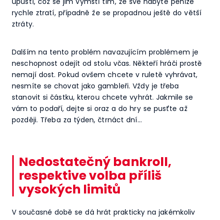
upustí, což se jim vymstí tím, že své nabyté peníze
rychle ztratí, případně že se propadnou ještě do větší
ztráty.
Dalším na tento problém navazujícím problémem je
neschopnost odejít od stolu včas. Někteří hráči prostě
nemají dost. Pokud ovšem chcete v ruletě vyhrávat,
nesmíte se chovat jako gambleři. Vždy je třeba
stanovit si částku, kterou chcete vyhrát. Jakmile se
vám to podaří, dejte si oraz a do hry se pusťte až
později. Třeba za týden, čtrnáct dní…
Nedostatečný bankroll,
respektive volba příliš
vysokých limitů
V současné době se dá hrát prakticky na jakémkoliv