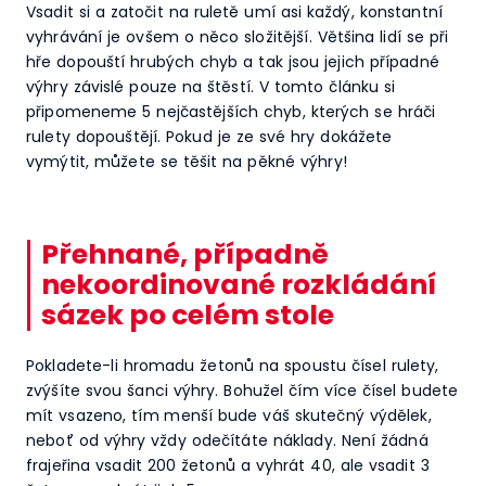
Vsadit si a zatočit na ruletě umí asi každý, konstantní
vyhrávání je ovšem o něco složitější. Většina lidí se při
hře dopouští hrubých chyb a tak jsou jejich případné
výhry závislé pouze na štěstí. V tomto článku si
připomeneme 5 nejčastějších chyb, kterých se hráči
rulety dopouštějí. Pokud je ze své hry dokážete
vymýtit, můžete se těšit na pěkné výhry!
Přehnané, případně
nekoordinované rozkládání
sázek po celém stole
Pokladete-li hromadu žetonů na spoustu čísel rulety,
zvýšíte svou šanci výhry. Bohužel čím více čísel budete
mít vsazeno, tím menší bude váš skutečný výdělek,
neboť od výhry vždy odečítáte náklady. Není žádná
frajeřina vsadit 200 žetonů a vyhrát 40, ale vsadit 3