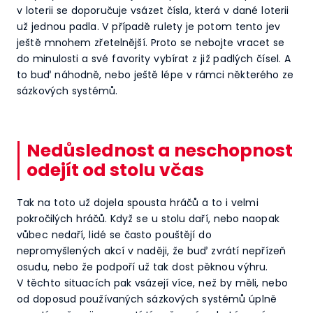
v loterii se doporučuje vsázet čísla, která v dané loterii
už jednou padla. V případě rulety je potom tento jev
ještě mnohem zřetelnější. Proto se nebojte vracet se
do minulosti a své favority vybírat z již padlých čísel. A
to buď náhodně, nebo ještě lépe v rámci některého ze
sázkových systémů.
Nedůslednost a neschopnost
odejít od stolu včas
Tak na toto už dojela spousta hráčů a to i velmi
pokročilých hráčů. Když se u stolu daří, nebo naopak
vůbec nedaří, lidé se často pouštějí do
nepromyšlených akcí v naději, že buď zvrátí nepřízeň
osudu, nebo že podpoří už tak dost pěknou výhru.
V těchto situacích pak vsázejí více, než by měli, nebo
od doposud používaných sázkových systémů úplně