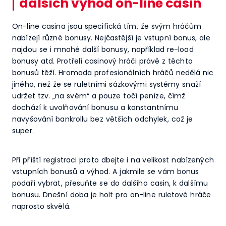
dalších výhod on-line casin
On-line casina jsou specifická tím, že svým hráčům
nabízejí různé bonusy. Nejčastější je vstupní bonus, ale
najdou se i mnohé další bonusy, například re-load
bonusy atd. Protřelí casinový hráči právě z těchto
bonusů těží. Hromada profesionálních hráčů nedělá nic
jiného, než že se ruletními sázkovými systémy snaží
udržet tzv. „na svém“ a pouze točí peníze, čímž
dochází k uvolňování bonusu a konstantnímu
navyšování bankrollu bez větších odchylek, což je
super.
Při příští registraci proto dbejte i na velikost nabízených
vstupních bonusů a výhod. A jakmile se vám bonus
podaří vybrat, přesuňte se do dalšího casin, k dalšímu
bonusu. Dnešní doba je holt pro on-line ruletové hráče
naprosto skvělá.