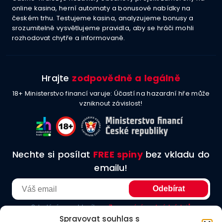
online kasina, herní automaty a bonusové nabídky na
českém trhu. Testujeme kasina, analyzujeme bonusy a
srozumitelně vysvětlujeme pravidla, aby se hráči mohli
rozhodovat chytře a informovaně.
Hrajte
zodpovědně a legálně
18+ Ministerstvo financí varuje: Účastí na hazardní hře může
vzniknout závislost!
Nechte si posílat
FREE spiny
bez vkladu do
emailu!
Odesláním souhlasíte se
Zpracování osobních údajů
Spravovat souhlas s