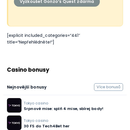
Vyzkoušet Gonzo’s Quest zdarma
[explicit included_categories=“441″
title=“Nepřehlédněte!“]
Casino bonusy
Nejnovější bonusy
Více bonusů
Tokyo casino
Srpnové mise: splň 4 mise, sbírej body!
Tokyo casino
30 FS do Tech4Bet her