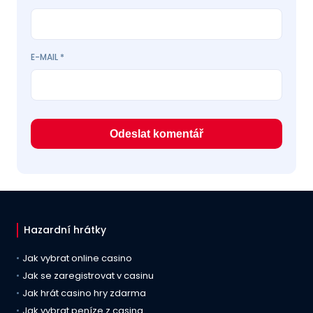
E-MAIL
*
Hazardní hrátky
Jak vybrat online casino
Jak se zaregistrovat v casinu
Jak hrát casino hry zdarma
Jak vybrat peníze z casina