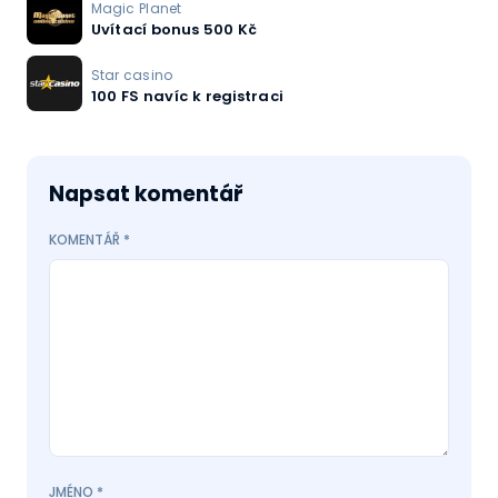
Magic Planet
Uvítací bonus 500 Kč
Star casino
100 FS navíc k registraci
Napsat komentář
KOMENTÁŘ
*
JMÉNO
*