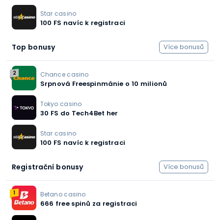
Star casino
100 FS navíc k registraci
Top bonusy
Více bonusů
2
Chance casino
Srpnová Freespinmánie o 10 milionů
Tokyo casino
30 FS do Tech4Bet her
Star casino
100 FS navíc k registraci
Registrační bonusy
Více bonusů
1
Betano casino
666 free spinů za registraci