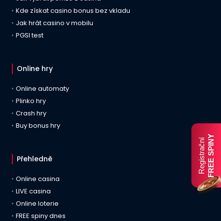
Kde získat casino bonus bez vkladu
Jak hrát casino v mobilu
PGSI test
Online hry
Online automaty
Plinko hry
Crash hry
Buy bonus hry
FREE SPINY
Registrační
Přehledně
Online casina
LIVE casina
Online loterie
FREE spiny dnes