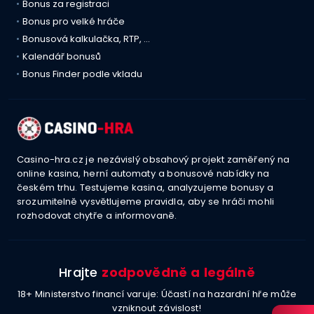
Bonus za registraci
Bonus pro velké hráče
Bonusová kalkulačka, RTP, …
Kalendář bonusů
Bonus Finder podle vkladu
Casino-hra.cz je nezávislý obsahový projekt zaměřený na
online kasina, herní automaty a bonusové nabídky na
českém trhu. Testujeme kasina, analyzujeme bonusy a
srozumitelně vysvětlujeme pravidla, aby se hráči mohli
rozhodovat chytře a informovaně.
Hrajte
zodpovědně a legálně
18+ Ministerstvo financí varuje: Účastí na hazardní hře může
vzniknout závislost!