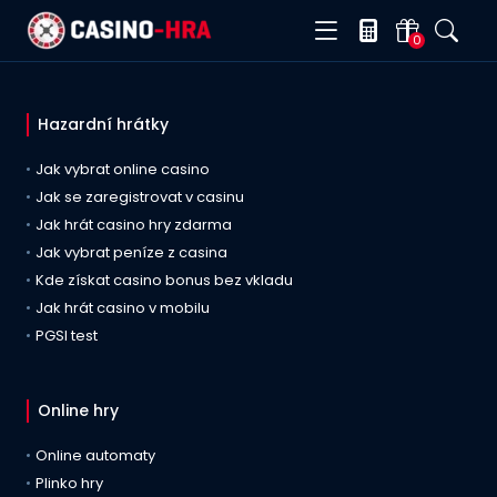
0
Hazardní hrátky
Jak vybrat online casino
Jak se zaregistrovat v casinu
Jak hrát casino hry zdarma
Jak vybrat peníze z casina
Kde získat casino bonus bez vkladu
Jak hrát casino v mobilu
PGSI test
Online hry
Online automaty
Plinko hry