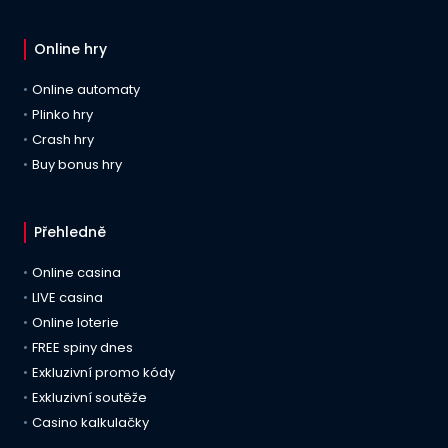
Online hry
Online automaty
Plinko hry
Crash hry
Buy bonus hry
Přehledně
Online casina
LIVE casina
Online loterie
FREE spiny dnes
Exkluzivní promo kódy
Exkluzivní soutěže
Casino kalkulačky