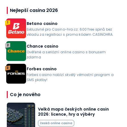
Nejlepší casina 2026
1
Betano casino
Exkluzivně pro Casino-hra.cz: 600 free spinů bez
vkladu za registraci s promo kódem CASINOHRA.
2
Chance casino
Ověřené a seriózní online casino s bonusem
zdarma
3
Forbes casino
Forbes casino nabízí skvělý věrnostní program a
SMS platby!
Co je nového
Velká mapa českých online casin
2026: licence, hry a výběry
česká online casina