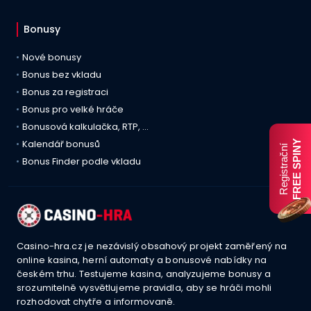
Bonusy
Nové bonusy
Bonus bez vkladu
Bonus za registraci
Bonus pro velké hráče
Bonusová kalkulačka, RTP, …
Kalendář bonusů
FREE SPINY
Registrační
Bonus Finder podle vkladu
Casino-hra.cz je nezávislý obsahový projekt zaměřený na
online kasina, herní automaty a bonusové nabídky na
českém trhu. Testujeme kasina, analyzujeme bonusy a
srozumitelně vysvětlujeme pravidla, aby se hráči mohli
rozhodovat chytře a informovaně.