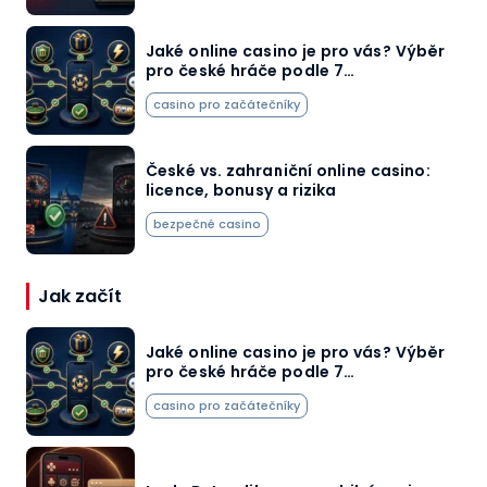
Jaké online casino je pro vás? Výběr
pro české hráče podle 7…
casino pro začátečníky
České vs. zahraniční online casino:
licence, bonusy a rizika
bezpečné casino
Jak začít
Jaké online casino je pro vás? Výběr
pro české hráče podle 7…
casino pro začátečníky