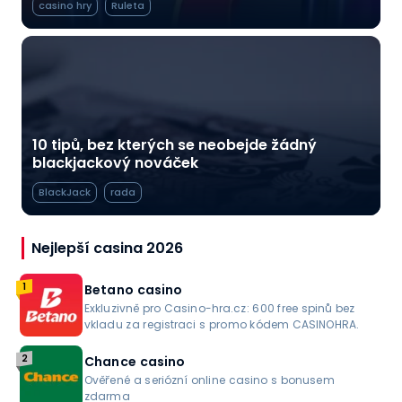
casino hry
Ruleta
10 tipů, bez kterých se neobejde žádný
blackjackový nováček
BlackJack
rada
Nejlepší casina 2026
1
Betano casino
Exkluzivně pro Casino-hra.cz: 600 free spinů bez
vkladu za registraci s promo kódem CASINOHRA.
2
Chance casino
Ověřené a seriózní online casino s bonusem
zdarma