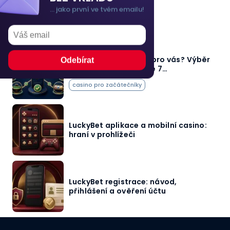
... jako první ve tvém emailu!
Jak začít
Jaké online casino je pro vás? Výběr
pro české hráče podle 7…
casino pro začátečníky
LuckyBet aplikace a mobilní casino:
hraní v prohlížeči
LuckyBet registrace: návod,
přihlášení a ověření účtu