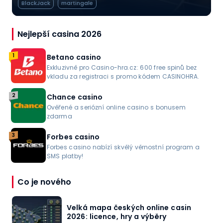
BlackJack
martingale
Nejlepší casina 2026
1
Betano casino
Exkluzivně pro Casino-hra.cz: 600 free spinů bez
vkladu za registraci s promo kódem CASINOHRA.
2
Chance casino
Ověřené a seriózní online casino s bonusem
zdarma
3
Forbes casino
Forbes casino nabízí skvělý věrnostní program a
SMS platby!
Co je nového
Velká mapa českých online casin
2026: licence, hry a výběry