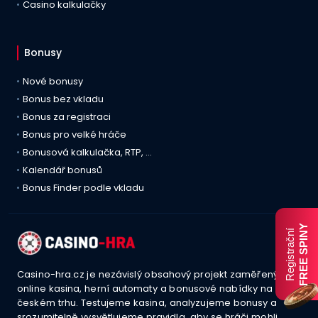
Casino kalkulačky
Bonusy
Nové bonusy
Bonus bez vkladu
Bonus za registraci
Bonus pro velké hráče
Bonusová kalkulačka, RTP, …
Kalendář bonusů
Bonus Finder podle vkladu
FREE SPINY
Registrační
Casino-hra.cz je nezávislý obsahový projekt zaměřený na
online kasina, herní automaty a bonusové nabídky na
českém trhu. Testujeme kasina, analyzujeme bonusy a
srozumitelně vysvětlujeme pravidla, aby se hráči mohli