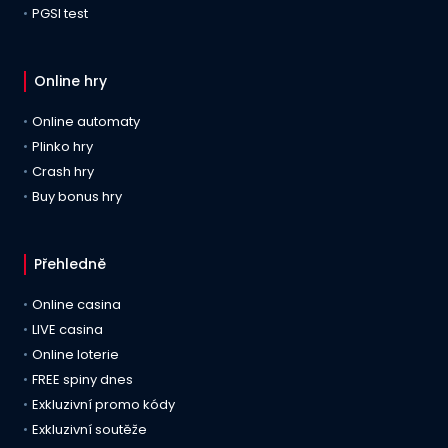
PGSI test
Online hry
Online automaty
Plinko hry
Crash hry
Buy bonus hry
Přehledně
Online casina
LIVE casina
Online loterie
FREE spiny dnes
Exkluzivní promo kódy
Exkluzivní soutěže