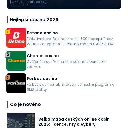
Bonus
rakeback
Nejlepší casina 2026
1
Betano casino
Exkluzivně pro Casino-hra.cz: 600 free spinů bez
vkladu za registraci s promo kódem CASINOHRA.
2
Chance casino
Ověřené a seriózní online casino s bonusem
zdarma
3
Forbes casino
Forbes casino nabízí skvělý věrnostní program a
SMS platby!
Co je nového
Velká mapa českých online casin
2026: licence, hry a výběry