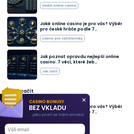
česká online casina
Jaké online casino je pro vás? Výběr
pro české hráče podle 7…
casino pro začátečníky
Jak poznat opravdu nejlepší online
casino: 7 věcí, které žeb…
Jak začít
Jak začít
×
CASINO BONUSY
BEZ VKLADU
Jaké online casino je pro vás? Výběr
pro české hráče podle 7…
... jako první ve tvém emailu!
casino pro začátečníky