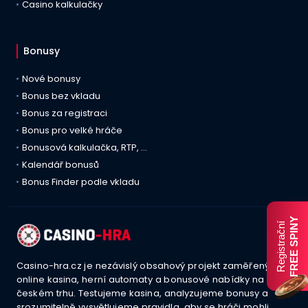
Casino kalkulačky
Bonusy
Nové bonusy
Bonus bez vkladu
Bonus za registraci
Bonus pro velké hráče
Bonusová kalkulačka, RTP, …
Kalendář bonusů
Bonus Finder podle vkladu
FREE SPINY
Registrační
Casino-hra.cz je nezávislý obsahový projekt zaměřený na
online kasina, herní automaty a bonusové nabídky na
českém trhu. Testujeme kasina, analyzujeme bonusy a
srozumitelně vysvětlujeme pravidla, aby se hráči mohli