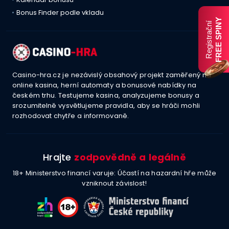
Bonus Finder podle vkladu
FREE SPINY
Registrační
Casino-hra.cz je nezávislý obsahový projekt zaměřený na
online kasina, herní automaty a bonusové nabídky na
českém trhu. Testujeme kasina, analyzujeme bonusy a
srozumitelně vysvětlujeme pravidla, aby se hráči mohli
rozhodovat chytře a informovaně.
Hrajte
zodpovědně a legálně
18+ Ministerstvo financí varuje: Účastí na hazardní hře může
vzniknout závislost!