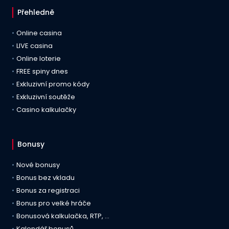
Přehledně
Online casina
LIVE casina
Online loterie
FREE spiny dnes
Exkluzivní promo kódy
Exkluzivní soutěže
Casino kalkulačky
Bonusy
Nové bonusy
Bonus bez vkladu
Bonus za registraci
Bonus pro velké hráče
Bonusová kalkulačka, RTP, …
Kalendář bonusů