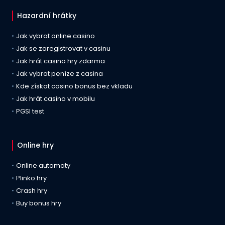
Hazardní hrátky
Jak vybrat online casino
Jak se zaregistrovat v casinu
Jak hrát casino hry zdarma
Jak vybrat peníze z casina
Kde získat casino bonus bez vkladu
Jak hrát casino v mobilu
PGSI test
Online hry
Online automaty
Plinko hry
Crash hry
Buy bonus hry