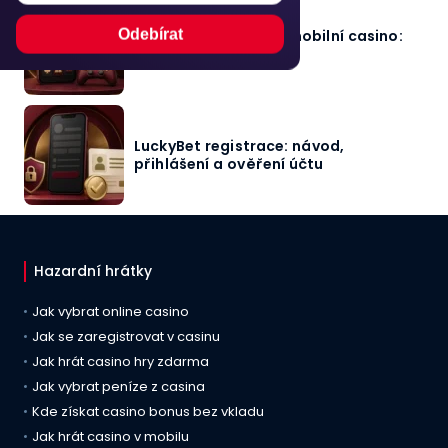
LuckyBet aplikace a mobilní casino:
hraní v prohlížeči
LuckyBet registrace: návod,
přihlášení a ověření účtu
Hazardní hrátky
Jak vybrat online casino
Jak se zaregistrovat v casinu
Jak hrát casino hry zdarma
Jak vybrat peníze z casina
Kde získat casino bonus bez vkladu
Jak hrát casino v mobilu