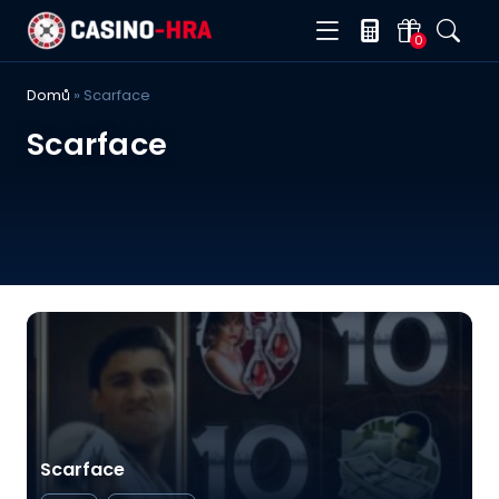
0
Domů
»
Scarface
Scarface
Scarface