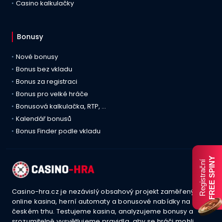
Casino kalkulačky
Bonusy
Nové bonusy
Bonus bez vkladu
Bonus za registraci
Bonus pro velké hráče
Bonusová kalkulačka, RTP, …
Kalendář bonusů
Bonus Finder podle vkladu
FREE SPINY
Registrační
Casino-hra.cz je nezávislý obsahový projekt zaměřený na
online kasina, herní automaty a bonusové nabídky na
českém trhu. Testujeme kasina, analyzujeme bonusy a
srozumitelně vysvětlujeme pravidla, aby se hráči mohli