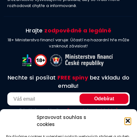
rozhodovat chytře a informovaně.
Hrajte
zodpovědně a legálně
18+ Ministerstvo financí varuje: Účastí na hazardní hře může
vzniknout závislost!
Nechte si posílat
FREE spiny
bez vkladu do
emailu!
Odesláním souhlasíte se
Zpracování osobních údajů
Spravovat souhlas s
cookies
O nás
Podmínky užití
Etické principy
Redakční zásady
Používáme cookies k vylepšení našich webových stránek a služeb.