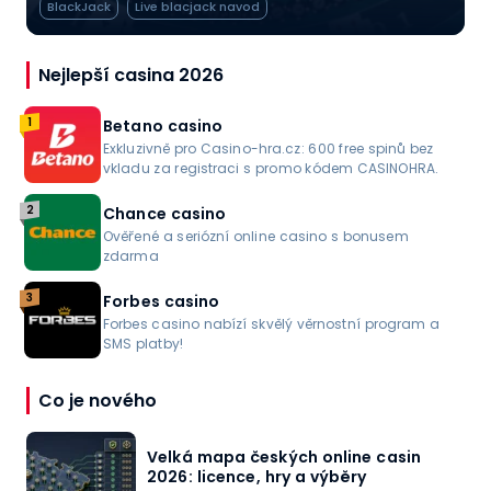
BlackJack
Live blacjack navod
Nejlepší casina 2026
1
Betano casino
Exkluzivně pro Casino-hra.cz: 600 free spinů bez
vkladu za registraci s promo kódem CASINOHRA.
2
Chance casino
Ověřené a seriózní online casino s bonusem
zdarma
3
Forbes casino
Forbes casino nabízí skvělý věrnostní program a
SMS platby!
Co je nového
Velká mapa českých online casin
2026: licence, hry a výběry