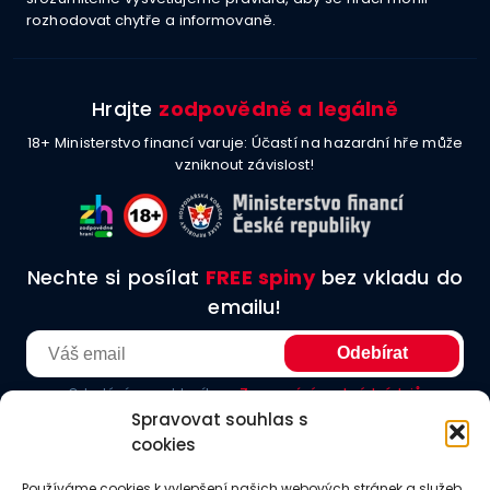
rozhodovat chytře a informovaně.
Hrajte
zodpovědně a legálně
18+ Ministerstvo financí varuje: Účastí na hazardní hře může
vzniknout závislost!
Nechte si posílat
FREE spiny
bez vkladu do
emailu!
Odesláním souhlasíte se
Zpracování osobních údajů
Spravovat souhlas s
cookies
O nás
Podmínky užití
Etické principy
Redakční zásady
Používáme cookies k vylepšení našich webových stránek a služeb.