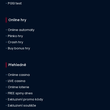
PGSI test
Online hry
Online automaty
Plinko hry
Crash hry
Buy bonus hry
Přehledně
Online casina
LIVE casina
Online loterie
FREE spiny dnes
Exkluzivní promo kódy
Exkluzivní soutěže