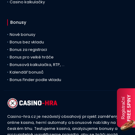
Casino kalkulačky
Bonusy
Nové bonusy
Bonus bez vkladu
Bonus za registraci
Bonus pro velké hráče
Bonusová kalkulačka, RTP, …
Kalendář bonusů
Bonus Finder podle vkladu
FREE SPINY
Registrační
Casino-hra.cz je nezávislý obsahový projekt zaměřený na
online kasina, herní automaty a bonusové nabídky na
českém trhu. Testujeme kasina, analyzujeme bonusy a
srozumitelně vysvětlujeme pravidla, aby se hráči mohli