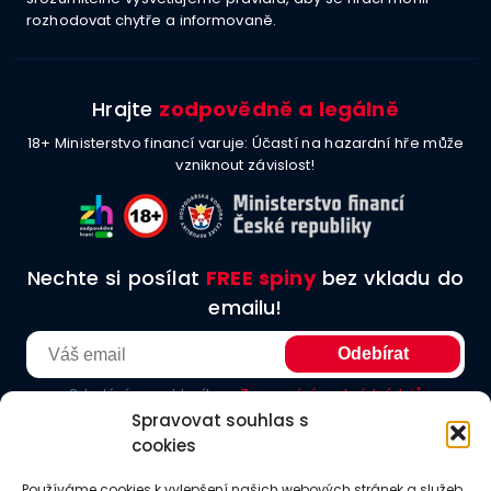
rozhodovat chytře a informovaně.
Hrajte
zodpovědně a legálně
18+ Ministerstvo financí varuje: Účastí na hazardní hře může
vzniknout závislost!
Nechte si posílat
FREE spiny
bez vkladu do
emailu!
Odesláním souhlasíte se
Zpracování osobních údajů
Spravovat souhlas s
cookies
O nás
Podmínky užití
Etické principy
Redakční zásady
Používáme cookies k vylepšení našich webových stránek a služeb.