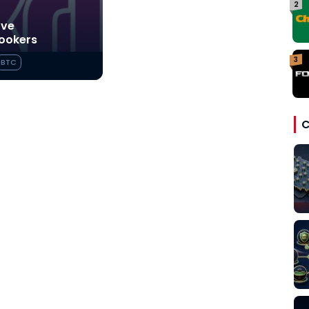
2
říve
ookers
3
BTC
C