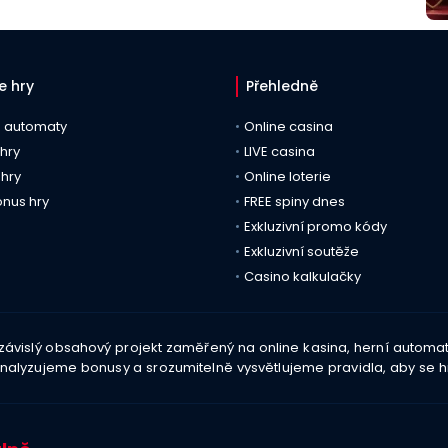
e hry
Přehledně
e automaty
Online casina
 hry
LIVE casina
 hry
Online loterie
onus hry
FREE spiny dnes
Exkluzivní promo kódy
Exkluzivní soutěže
Casino kalkulačky
závislý obsahový projekt zaměřený na online kasina, herní autom
nalyzujeme bonusy a srozumitelně vysvětlujeme pravidla, aby se h