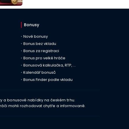
Bonusy
Nové bonusy
Bonus bez vkladu
Bonus za registraci
Bonus pro velké hráče
Bonusová kalkulačka, RTP, …
Kalendář bonusů
Bonus Finder podle vkladu
aty a bonusové nabídky na českém trhu.
ráči mohli rozhodovat chytře a informovaně.