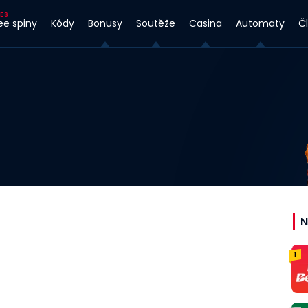
ee spiny
Kódy
Bonusy
Soutěže
Casina
Automaty
Č
N
1