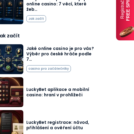
FREE SPINY
Registrační
online casino: 7 věcí, které
žeb…
Jak začít
ak začít
Jaké online casino je pro vás?
Výběr pro české hráče podle
7…
casino pro začátečníky
LuckyBet aplikace a mobilní
casino: hraní v prohlížeči
LuckyBet registrace: návod,
přihlášení a ověření účtu