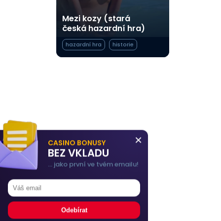
Mezi kozy (stará
česká hazardní hra)
hazardní hra
historie
×
CASINO BONUSY
BEZ VKLADU
... jako první ve tvém emailu!