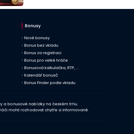
Bonusy
Nové bonusy
Bonus bez vkladu
Bonus za registraci
Bonus pro velké hráče
Bonusová kalkulačka, RTP, …
Kalendář bonusů
Bonus Finder podle vkladu
aty a bonusové nabídky na českém trhu.
ráči mohli rozhodovat chytře a informovaně.