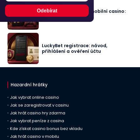
LuckyBet aplikace a mobilní casino:
hraní v prohlížeči
LuckyBet registrace: návod,
přihlášení a ověření účtu
Hazardní hrátky
Jak vybrat online casino
Jak se zaregistrovat v casinu
Jak hrát casino hry zdarma
Jak vybrat peníze z casina
Kde získat casino bonus bez vkladu
Jak hrát casino v mobilu