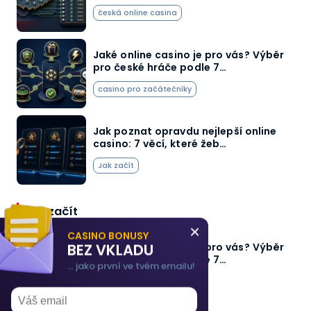
česká online casina
Jaké online casino je pro vás? Výběr
pro české hráče podle 7…
casino pro začátečníky
Jak poznat opravdu nejlepší online
casino: 7 věcí, které žeb…
Jak začít
Jak začít
×
CASINO BONUSY
BEZ VKLADU
Jaké online casino je pro vás? Výběr
pro české hráče podle 7…
... jako první ve tvém emailu!
casino pro začátečníky