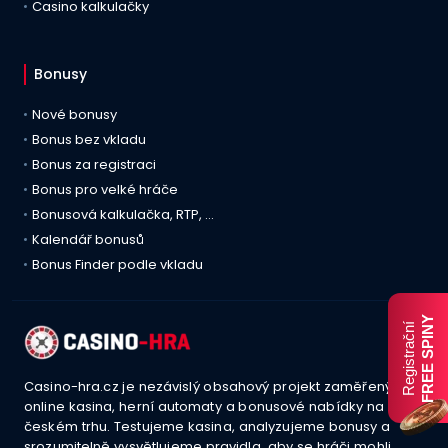
Casino kalkulačky
Bonusy
Nové bonusy
Bonus bez vkladu
Bonus za registraci
Bonus pro velké hráče
Bonusová kalkulačka, RTP, …
Kalendář bonusů
Bonus Finder podle vkladu
FREE SPINY
Registrační
Casino-hra.cz je nezávislý obsahový projekt zaměřený na
online kasina, herní automaty a bonusové nabídky na
českém trhu. Testujeme kasina, analyzujeme bonusy a
srozumitelně vysvětlujeme pravidla, aby se hráči mohli