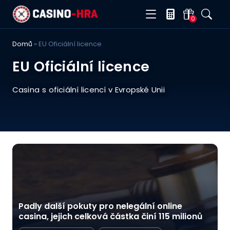
0
Domů
»
EU Oficiální licence
EU Oficiální licence
Casina s oficiální licencí v Evropské Unii
Padly další pokuty pro nelegální online
casina, jejich celková částka činí 115 milionů