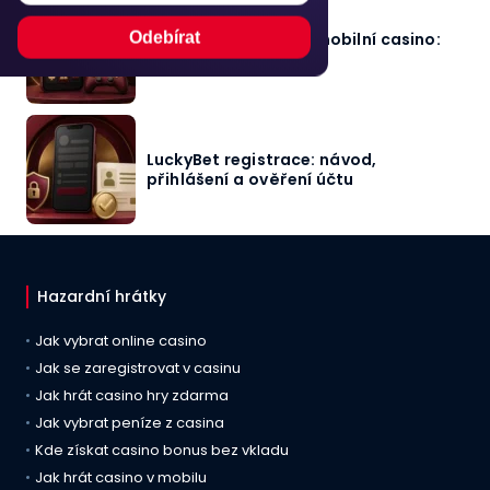
LuckyBet aplikace a mobilní casino:
hraní v prohlížeči
LuckyBet registrace: návod,
přihlášení a ověření účtu
Hazardní hrátky
Jak vybrat online casino
Jak se zaregistrovat v casinu
Jak hrát casino hry zdarma
Jak vybrat peníze z casina
Kde získat casino bonus bez vkladu
Jak hrát casino v mobilu