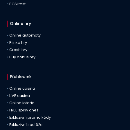
PGSI test
Online hry
Online automaty
Plinko hry
Crash hry
Buy bonus hry
Přehledně
Online casina
LIVE casina
Online loterie
FREE spiny dnes
Exkluzivní promo kódy
Exkluzivní soutěže