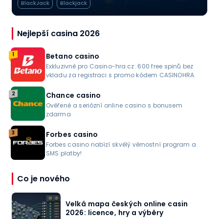
BlackJack
Blackjack
Nejlepší casina 2026
1
Betano casino
Exkluzivně pro Casino-hra.cz: 600 free spinů bez
vkladu za registraci s promo kódem CASINOHRA.
2
Chance casino
Ověřené a seriózní online casino s bonusem
zdarma
3
Forbes casino
Forbes casino nabízí skvělý věrnostní program a
SMS platby!
Co je nového
Velká mapa českých online casin
2026: licence, hry a výběry