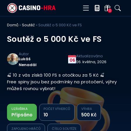
0
Domů
»
Soutěž
»
Soutěž o 5 000 Kč ve FS
Soutěž o 5 000 Kč ve FS
Autor
Aktualizováno
Lukáš
06
06. května, 2026
Nenadál
🍒 10 z vás získá 100 FS s otočkou za 5 Kč 🍒
Free spiny jsou bez podmínky na protočení, výhry
můžeš rovnou vybrat!
UZÁVĚRKA
POČET VÝHERCŮ
VÝHRA
Připsáno
10
500 Kč
ZAPOJENO HRÁČŮ
ČÍSLO SOUTĚŽE