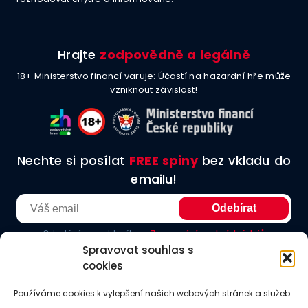
44. terkaa3
45. kewosao
Hrajte
zodpovědně a legálně
46. JerabdaCZ
18+ Ministerstvo financí varuje: Účastí na hazardní hře může
vzniknout závislost!
47. Klacek123
48. Jirinka369
Nechte si posílat
FREE spiny
bez vkladu do
49. Martas323
emailu!
50.
Katvesela2403@seznam.cz
51. alenkaminator
Odesláním souhlasíte se
Zpracování osobních údajů
Spravovat souhlas s
52. Depos9
cookies
O nás
Podmínky užití
Etické principy
Redakční zásady
53. Marceelino12
Používáme cookies k vylepšení našich webových stránek a služeb.
Jak hodnotíme
Odkazy
Kontakt