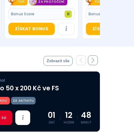
ZA VKLAD
TOP
ZA PROTOČENÍ
TOP
ZA VKL
B
Bonus Score
Bonus Score
ZÍSKAT BONUS
ZÍSKAT BONUS
Zobrazit vše
ial
o 50 x 200 Kč ve FS
LADU
ZA AKTIVITU
01
12
48
:
:
 se
DNÍ
HODIN
MINUT