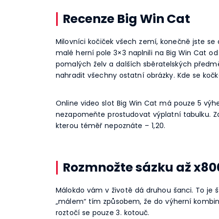
Recenze Big Win Cat
Milovníci kočiček všech zemí, konečně jste se 
malé herní pole 3×3 naplnili na Big Win Cat o
pomalých želv a dalších sběratelských předmě
nahradit všechny ostatní obrázky. Kde se kočka
Online video slot Big Win Cat má pouze 5 výher
nezapomeňte prostudovat výplatní tabulku. Za
kterou téměř nepoznáte – 1,20.
Rozmnožte sázku až x800
Málokdo vám v životě dá druhou šanci. To je š
„málem“ tím způsobem, že do výherní kombinac
roztočí se pouze 3. kotouč.