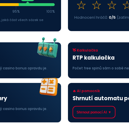
☆
☆
☆
95%
100%
Hodnocení hráčů:
0/5
(zatí
l, jaká část všech sázek se
👋 Kalkulačka
RTP kalkulačka
ý casino bonus opravdu je.
Počet free spinů sám o sobě ne
🔥 AI pomocník
hry
Shrnutí automatu p
ý casino bonus opravdu je.
Shrnout pomocí AI
▼