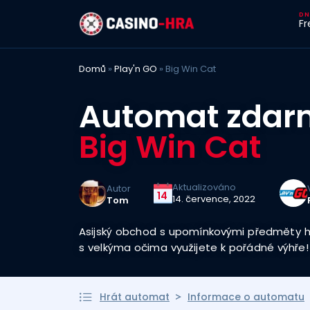
Fr
Domů
»
Play'n GO
»
Big Win Cat
Automat zda
Big Win Cat
Aktualizováno
Autor
14
14. července, 2022
Tom
Asijský obchod s upomínkovými předměty hl
s velkýma očima využijete k pořádné výhře!
Hrát automat
Informace o automatu