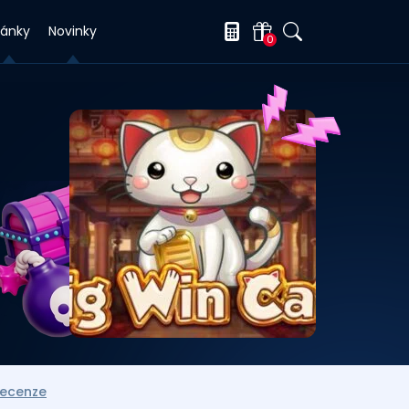
lánky
Novinky
0
ecenze