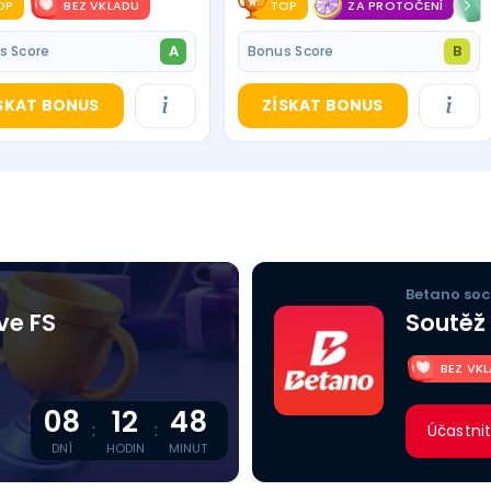
OP
BEZ VKLADU
TOP
ZA PROTOČENÍ
A
B
s Score
Bonus Score
SKAT BONUS
ZÍSKAT BONUS
Betano soc
ve FS
Soutěž 
BEZ VK
08
12
48
:
:
Účastnit
DNÍ
HODIN
MINUT