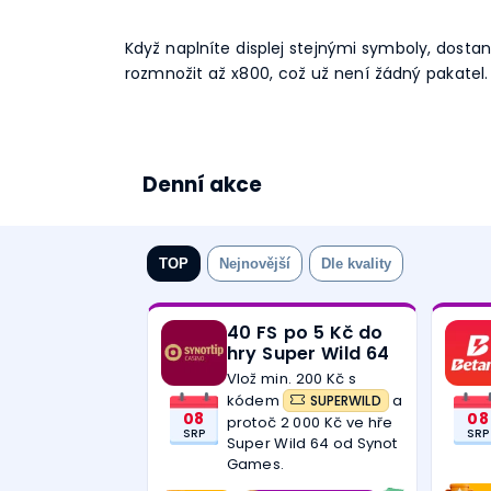
Když naplníte displej stejnými symboly, dostan
rozmnožit až x800, což už není žádný pakatel.
Denní akce
TOP
Nejnovější
Dle kvality
40 FS po 5 Kč do
hry Super Wild 64
Vlož min. 200 Kč s
kódem
a
SUPERWILD
08
08
protoč 2 000 Kč ve hře
SRP
SRP
Super Wild 64 od Synot
Games.