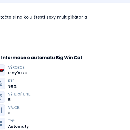
čte si na kolu štěstí sexy multiplikátor a
Informace o automatu Big Win Cat
VÝROBCE:
Play'n GO
RTP:
96%
VÝHERNÍ LINIE:
5
VÁLCE:
3
TYP:
Automaty