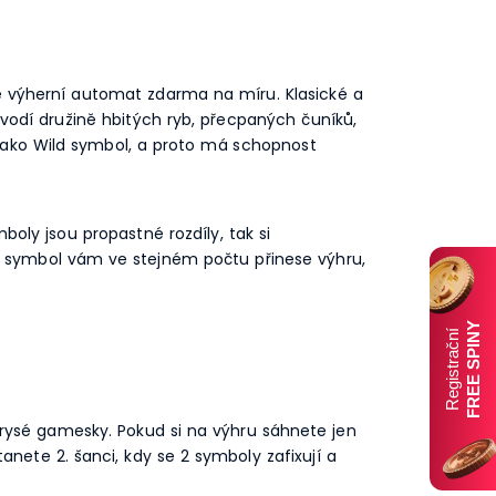
ine výherní automat zdarma na míru. Klasické a
évodí družině hbitých ryb, přecpaných čuníků,
jako Wild symbol, a proto má schopnost
boly jsou propastné rozdíly, tak si
í symbol vám ve stejném počtu přinese výhru,
FREE SPINY
Registrační
korysé gamesky. Pokud si na výhru sáhnete jen
ete 2. šanci, kdy se 2 symboly zafixují a