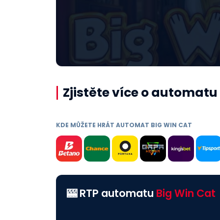
Zjistěte více o automatu
KDE MŮŽETE HRÁT AUTOMAT BIG WIN CAT
🎰 RTP automatu
Big Win Cat