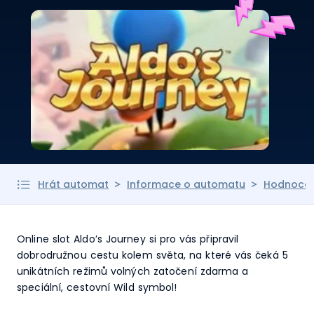
Hrát automat
Informace o automatu
Hodnocen
Online slot Aldo’s Journey si pro vás připravil
dobrodružnou cestu kolem světa, na které vás čeká 5
unikátních režimů volných zatočení zdarma a
speciální, cestovní Wild symbol!