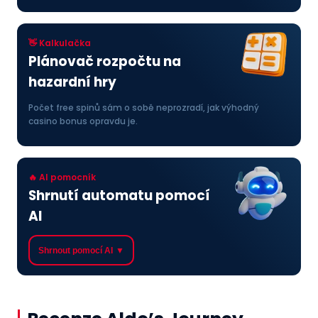
👋 Kalkulačka
Plánovač rozpočtu na
hazardní hry
Počet free spinů sám o sobě neprozradí, jak výhodný
casino bonus opravdu je.
🔥 AI pomocník
Shrnutí automatu pomocí
AI
Shrnout pomocí AI
▼