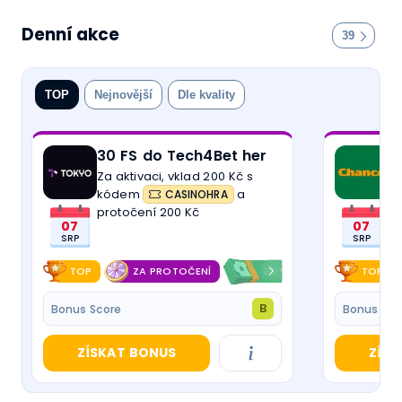
Denní akce
39
TOP
Nejnovější
Dle kvality
30 FS do Tech4Bet her
1
Za aktivaci, vklad 200 Kč s
Za protočení 200 Kč. Hraj
de
kódem
a
CASINOHRA
4 
protočení 200 Kč
07
07
SRP
SRP
TOP
ZA PROTOČENÍ
ZA VKLAD
TOP
B
Bonus Score
Bonus Sco
ZÍSKAT BONUS
ZÍSK