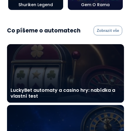
Shuriken Legend
Gem O Rama
Co píšeme o automatech
Zobrazit vše
LuckyBet automaty a casino hry: nabídka a
vlastní test