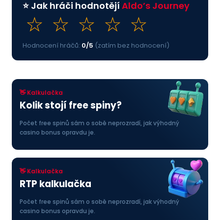
⭐ Jak hráči hodnotějí
Aldo’s Journey
☆
☆
☆
☆
☆
Hodnocení hráčů:
0/5
(zatím bez hodnocení)
👋 Kalkulačka
Kolik stojí free spiny?
Počet free spinů sám o sobě neprozradí, jak výhodný
casino bonus opravdu je.
👋 Kalkulačka
RTP kalkulačka
Počet free spinů sám o sobě neprozradí, jak výhodný
casino bonus opravdu je.