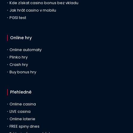
Kde získat casino bonus bez vkladu
Jak hrát casino v mobilu
PGSI test
Online hry
Online automaty
Plinko hry
Crash hry
Buy bonus hry
Přehledně
Online casina
LIVE casina
Online loterie
FREE spiny dnes