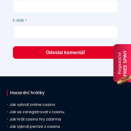
E-MAIL
*
FREE SPINY
Registrační
Hazardní hrátky
Jak vybrat online casino
Jak se zaregistrovat v casinu
Jak hrát casino hry zdarma
Jak vybrat peníze z casina