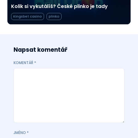
Kolik si vykutálíš? České plinko je tady
Kingsbet casino
plinko
Napsat komentář
KOMENTÁŘ
*
JMÉNO
*