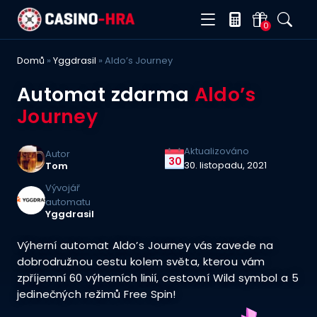
0
Domů
»
Yggdrasil
»
Aldo’s Journey
Automat zdarma
Aldo’s
Journey
Aktualizováno
Autor
30
30. listopadu, 2021
Tom
Vývojář
automatu
Yggdrasil
Výherní automat Aldo’s Journey vás zavede na
dobrodružnou cestu kolem světa, kterou vám
zpříjemní 60 výherních linií, cestovní Wild symbol a 5
jedinečných režimů Free Spin!