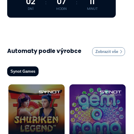
02
07
11
:
:
DNÍ
HODIN
MINUT
Automaty podle výrobce
Zobrazit vše
Synot Games