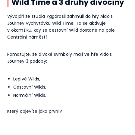
Wild Time a 3 druhy divočiny
Vývojáři ze studia Yggdrasil zahrnuli do hry Aldo’s
Journey vychytávku Wild Time. Ta se aktivuje
v okamžiku, kdy se cestovní Wild dostane na pole
Centrální náměstí.
Pamatujte, že divoké symboly mají ve hře Aldo’s
Journey 3 podoby:
Lepivé Wilds,
Cestovní Wilds,
Normální Wilds.
Který objevíte jako první?