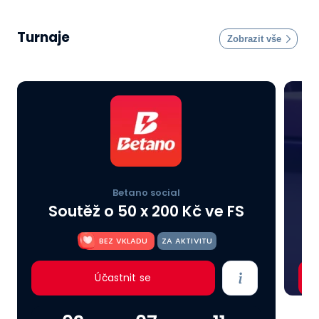
Turnaje
Zobrazit vše
Betano social
Soutěž o 50 x 200 Kč ve FS
P
BEZ VKLADU
ZA AKTIVITU
Účastnit se