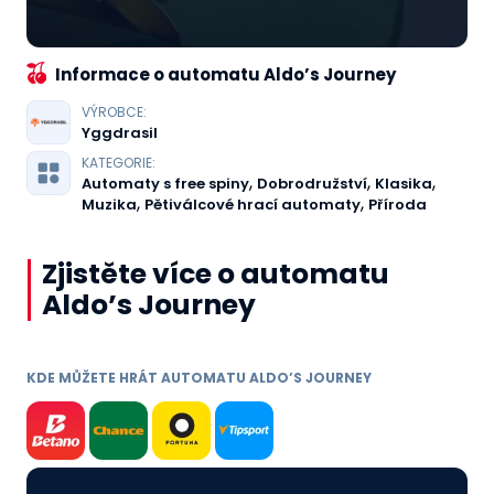
Informace o automatu Aldo’s Journey
VÝROBCE:
Yggdrasil
KATEGORIE:
,
,
,
Automaty s free spiny
Dobrodružství
Klasika
,
,
Muzika
Pětiválcové hrací automaty
Příroda
Zjistěte více o automatu
Aldo’s Journey
KDE MŮŽETE HRÁT AUTOMATU ALDO’S JOURNEY