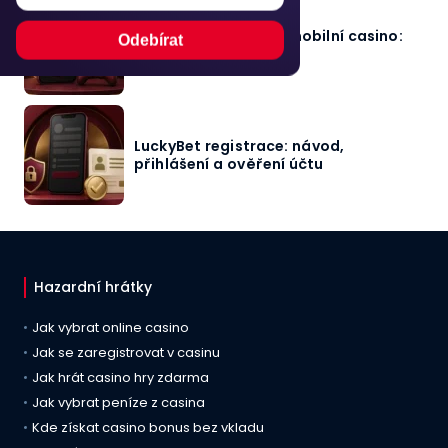
LuckyBet aplikace a mobilní casino:
hraní v prohlížeči
LuckyBet registrace: návod,
přihlášení a ověření účtu
Hazardní hrátky
Jak vybrat online casino
Jak se zaregistrovat v casinu
Jak hrát casino hry zdarma
Jak vybrat peníze z casina
Kde získat casino bonus bez vkladu