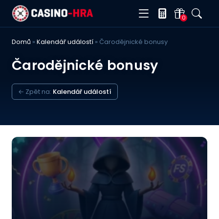
0
Domů
»
Kalendář událostí
»
Čarodějnické bonusy
Čarodějnické bonusy
← Zpět na:
Kalendář událostí