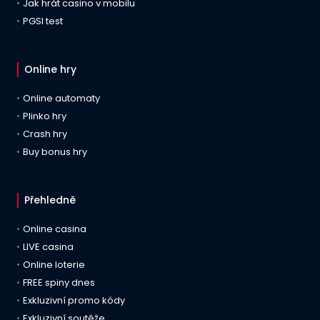
Jak hrát casino v mobilu
PGSI test
Online hry
Online automaty
Plinko hry
Crash hry
Buy bonus hry
Přehledně
Online casina
LIVE casina
Online loterie
FREE spiny dnes
Exkluzivní promo kódy
Exkluzivní soutěže