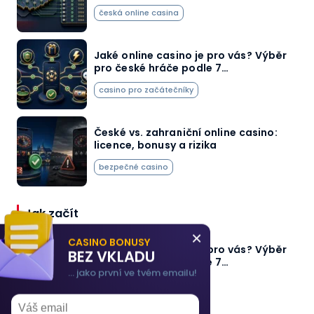
česká online casina
Jaké online casino je pro vás? Výběr
pro české hráče podle 7…
casino pro začátečníky
České vs. zahraniční online casino:
licence, bonusy a rizika
bezpečné casino
Jak začít
×
CASINO BONUSY
Jaké online casino je pro vás? Výběr
BEZ VKLADU
pro české hráče podle 7…
... jako první ve tvém emailu!
casino pro začátečníky