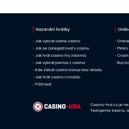
Hazardní hrátky
Onlin
Jak vybrat online casino
Onlin
Jak se zaregistrovat v casinu
Plinko
Jak hrát casino hry zdarma
Crash
Jak vybrat peníze z casina
Buy b
Kde získat casino bonus bez vkladu
Jak hrát casino v mobilu
PGSI test
Casino-hra.cz je ne
Testujeme kasina, a