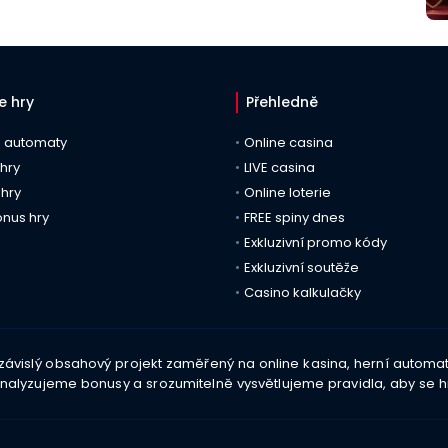
e hry
Přehledně
e automaty
Online casina
 hry
LIVE casina
 hry
Online loterie
onus hry
FREE spiny dnes
Exkluzivní promo kódy
Exkluzivní soutěže
Casino kalkulačky
závislý obsahový projekt zaměřený na online kasina, herní autom
nalyzujeme bonusy a srozumitelně vysvětlujeme pravidla, aby se h