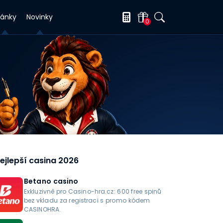
lánky
Novinky
0
ejlepší casina 2026
Betano casino
Exkluzivně pro Casino-hra.cz: 600 free spinů
bez vkladu za registraci s promo kódem
CASINOHRA.