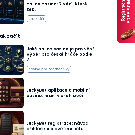
FREE SPINY
Registrační
online casino: 7 věcí, které
žeb…
Jak začít
ak začít
Jaké online casino je pro vás?
Výběr pro české hráče podle
7…
casino pro začátečníky
LuckyBet aplikace a mobilní
casino: hraní v prohlížeči
LuckyBet registrace: návod,
přihlášení a ověření účtu