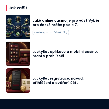
Jak začít
Jaké online casino je pro vás? Výběr
pro české hráče podle 7…
casino pro začátečníky
LuckyBet aplikace a mobilní casino:
hraní v prohlížeči
LuckyBet registrace: návod,
přihlášení a ověření účtu