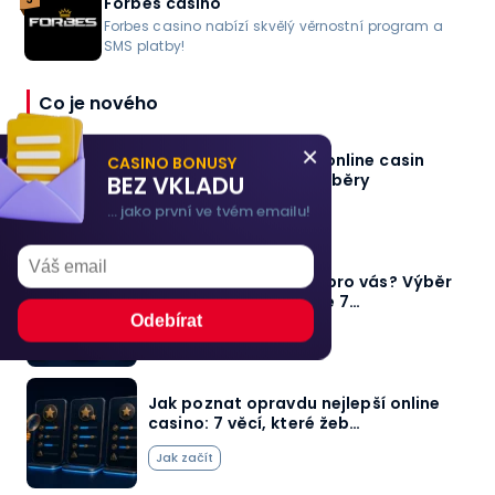
Forbes casino
Forbes casino nabízí skvělý věrnostní program a
SMS platby!
Co je nového
×
Velká mapa českých online casin
CASINO BONUSY
2026: licence, hry a výběry
BEZ VKLADU
... jako první ve tvém emailu!
česká online casina
Jaké online casino je pro vás? Výběr
pro české hráče podle 7…
casino pro začátečníky
Jak poznat opravdu nejlepší online
casino: 7 věcí, které žeb…
Jak začít