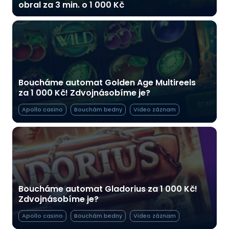
obral za 3 min. o 1 000 Kč
Boucháme automat Golden Age Multireels
za 1 000 Kč! Zdvojnásobíme je?
Apollo casino
Bouchám bedny
Video záznam
Boucháme automat Gladorius za 1 000 Kč!
Zdvojnásobíme je?
Apollo casino
Bouchám bedny
Video záznam