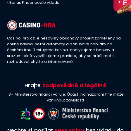
Bonus Finder podle vkladu
Casino-hra.cz je nezávislý obsahový projekt zaměřený na
online kasina, herní automaty a bonusové nabídky na
českém trhu. Testujeme kasina, analyzujeme bonusy a
srozumitelně vysvětlujeme pravidla, aby se hráči mohli
rozhodovat chytře a informovaně.
Hrajte
zodpovědně a legálně
18+ Ministerstvo financí varuje: Účastí na hazardní hře může
vzniknout závislost!
Nechte si posílat
FREE spiny
bez vkladu do