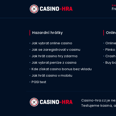
Fr
Hazardní hrátky
Onlin
Jak vybrat online casino
Onlin
Jak se zaregistrovat v casinu
Plinko
Jak hrát casino hry zdarma
Crash
Jak vybrat peníze z casina
Buy b
Kde získat casino bonus bez vkladu
Jak hrát casino v mobilu
PGSI test
Casino-hra.cz je ne
Testujeme kasina, a