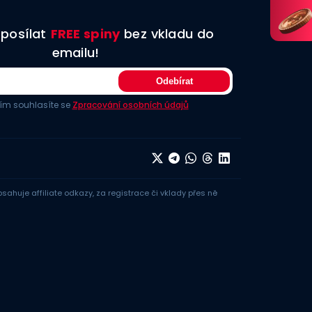
 posílat
FREE spiny
bez vkladu do
emailu!
ím souhlasíte se
Zpracování osobních údajů
ahuje affiliate odkazy, za registrace či vklady přes ně