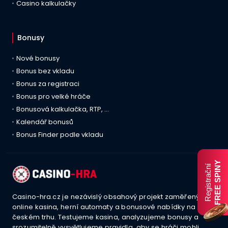
Casino kalkulačky
Bonusy
Nové bonusy
Bonus bez vkladu
Bonus za registraci
Bonus pro velké hráče
Bonusová kalkulačka, RTP, …
Kalendář bonusů
Bonus Finder podle vkladu
FREE SPINY
Registrační
Casino-hra.cz je nezávislý obsahový projekt zaměřený na
online kasina, herní automaty a bonusové nabídky na
českém trhu. Testujeme kasina, analyzujeme bonusy a
srozumitelně vysvětlujeme pravidla, aby se hráči mohli