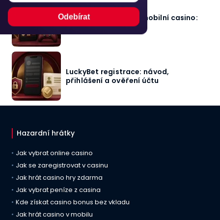
LuckyBet aplikace a mobilní casino:
hraní v prohlížeči
LuckyBet registrace: návod,
přihlášení a ověření účtu
Hazardní hrátky
Jak vybrat online casino
Jak se zaregistrovat v casinu
Jak hrát casino hry zdarma
Jak vybrat peníze z casina
Kde získat casino bonus bez vkladu
Jak hrát casino v mobilu