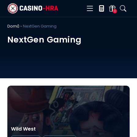
0
Domů
»
NextGen Gaming
NextGen Gaming
Wild West