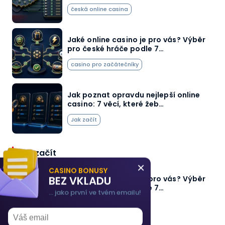
česká online casina
Jaké online casino je pro vás? Výběr
pro české hráče podle 7…
casino pro začátečníky
Jak poznat opravdu nejlepší online
casino: 7 věcí, které žeb…
Jak začít
Jak začít
×
CASINO BONUSY
BEZ VKLADU
Jaké online casino je pro vás? Výběr
pro české hráče podle 7…
... jako první ve tvém emailu!
casino pro začátečníky