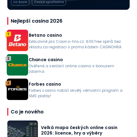
Air Bank
Česká spořitelna
Nejlepší casina 2026
1
Betano casino
Exkluzivně pro Casino-hra.cz: 600 free spinů bez
vkladu za registraci s promo kódem CASINOHRA.
2
Chance casino
Ověřené a seriózní online casino s bonusem
zdarma
3
Forbes casino
Forbes casino nabízí skvělý věrnostní program a
SMS platby!
Co je nového
Velká mapa českých online casin
2026: licence, hry a výběry