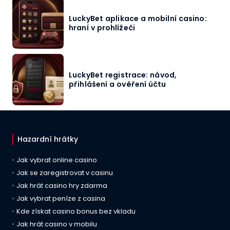
LuckyBet aplikace a mobilní casino:
hraní v prohlížeči
LuckyBet registrace: návod,
přihlášení a ověření účtu
Hazardní hrátky
Jak vybrat online casino
Jak se zaregistrovat v casinu
Jak hrát casino hry zdarma
Jak vybrat peníze z casina
Kde získat casino bonus bez vkladu
Jak hrát casino v mobilu