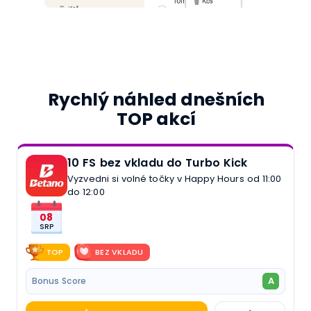
Rychlý náhled dnešních
TOP akcí
10 FS bez vkladu do Turbo Kick
Vyzvedni si volné točky v Happy Hours od 11:00
do 12:00
08
SRP
TOP
BEZ VKLADU
A
Bonus Score