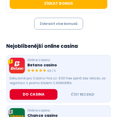
ZÍSKAT BONUS
Zobrazit více bonusů
Nejoblíbenější online casina
Online casino
1
Betano casino
4.8 / 5
Exkluzivně pro Casino-hra.cz: 600 free spinů bez vkladu za
registraci s promo kódem CASINOHRA.
DO CASINA
ČÍST RECENZI
Online casino
2
Chance casino