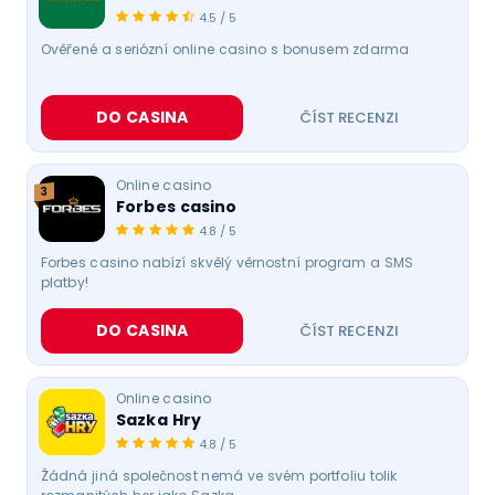
4.5 / 5
Ověřené a seriózní online casino s bonusem zdarma
DO CASINA
ČÍST RECENZI
Online casino
3
Forbes casino
4.8 / 5
Forbes casino nabízí skvělý věrnostní program a SMS
platby!
DO CASINA
ČÍST RECENZI
Online casino
Sazka Hry
4.8 / 5
Žádná jiná společnost nemá ve svém portfoliu tolik