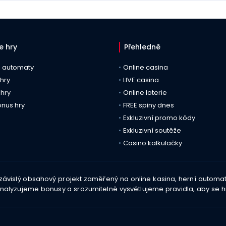
e hry
Přehledně
e automaty
Online casina
 hry
LIVE casina
 hry
Online loterie
onus hry
FREE spiny dnes
Exkluzivní promo kódy
Exkluzivní soutěže
Casino kalkulačky
závislý obsahový projekt zaměřený na online kasina, herní autom
nalyzujeme bonusy a srozumitelně vysvětlujeme pravidla, aby se h