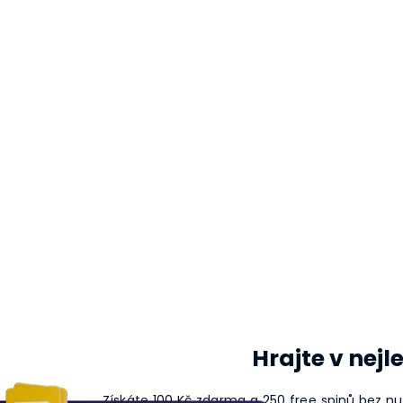
Hrajte v nej
Získáte 100 Kč zdarma a 250 free spinů bez nu