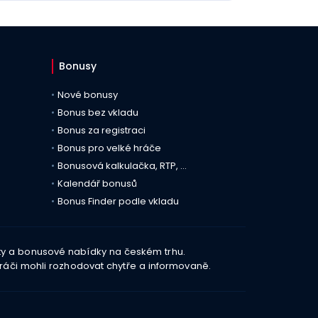
Bonusy
Nové bonusy
Bonus bez vkladu
Bonus za registraci
Bonus pro velké hráče
Bonusová kalkulačka, RTP, …
Kalendář bonusů
Bonus Finder podle vkladu
aty a bonusové nabídky na českém trhu.
ráči mohli rozhodovat chytře a informovaně.