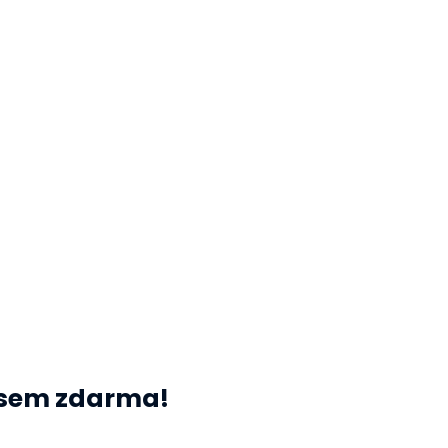
nusem zdarma!