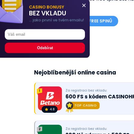
×
CASINO BONUSY
BEZ VKLADU
... jako první ve tvém emailu!
100 Kč ZDARMA + 250 FREE SPINŮ
Točit kolem štěstí
Nejoblíbenější online casina
Za registraci bez vkladu:
1
600 FS s kódem CASINOH
TOP CASINO
4.8
Za registraci bez vkladu:
2