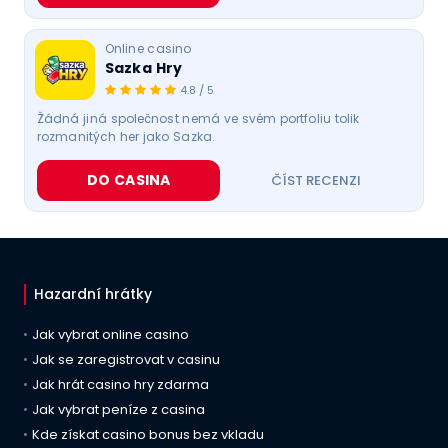
Online casino
Sazka Hry
4.8 / 5
Žádná jiná společnost nemá ve svém portfoliu tolik
rozmanitých her jako Sazka.
DO CASINA
ČÍST RECENZI
Hazardní hrátky
Jak vybrat online casino
Jak se zaregistrovat v casinu
Jak hrát casino hry zdarma
Jak vybrat peníze z casina
Kde získat casino bonus bez vkladu