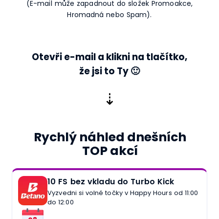
(E-mail může zapadnout do složek Promoakce,
Hromadná nebo Spam).
Otevři e-mail a klikni na tlačítko,
že jsi to Ty 🙂
⇣
Rychlý náhled dnešních
TOP akcí
10 FS bez vkladu do Turbo Kick
Vyzvedni si volné točky v Happy Hours od 11:00
do 12:00