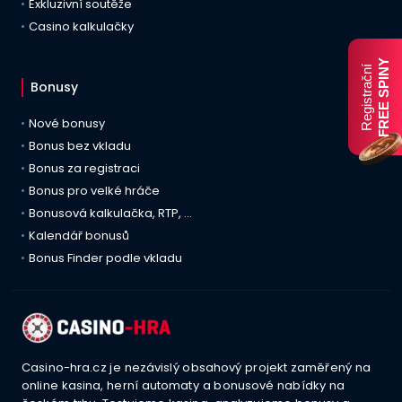
Exkluzivní soutěže
Casino kalkulačky
FREE SPINY
Registrační
Bonusy
Nové bonusy
Bonus bez vkladu
Bonus za registraci
Bonus pro velké hráče
Bonusová kalkulačka, RTP, …
Kalendář bonusů
Bonus Finder podle vkladu
Casino-hra.cz je nezávislý obsahový projekt zaměřený na
online kasina, herní automaty a bonusové nabídky na