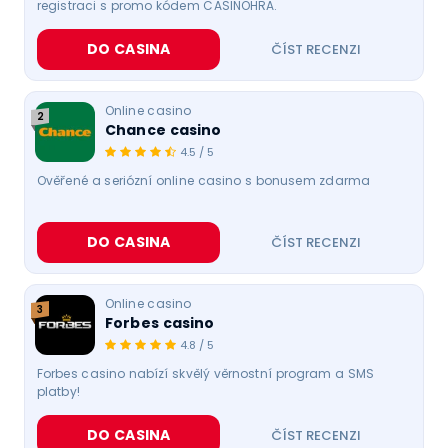
registraci s promo kódem CASINOHRA.
DO CASINA
ČÍST RECENZI
Online casino
2
Chance casino
4.5 / 5
Ověřené a seriózní online casino s bonusem zdarma
DO CASINA
ČÍST RECENZI
Online casino
3
Forbes casino
4.8 / 5
Forbes casino nabízí skvělý věrnostní program a SMS
platby!
DO CASINA
ČÍST RECENZI