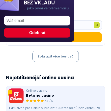
BEZ VKLADU
08
SRP
... jako první ve tvém emailu!
TOP
ZA VKLAD
B
Bonus Score
ZÍSKAT BONUS
Zobrazit více bonusů
Nejoblíbenější online casina
Online casino
1
Betano casino
4.8 / 5
Exkluzivně pro Casino-hra.cz: 600 free spinů bez vkladu za