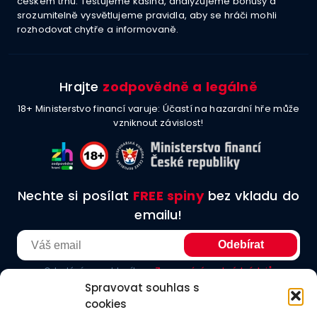
českém trhu. Testujeme kasina, analyzujeme bonusy a
srozumitelně vysvětlujeme pravidla, aby se hráči mohli
rozhodovat chytře a informovaně.
Hrajte
zodpovědně a legálně
18+ Ministerstvo financí varuje: Účastí na hazardní hře může
vzniknout závislost!
Nechte si posílat
FREE spiny
bez vkladu do
emailu!
Odesláním souhlasíte se
Zpracování osobních údajů
Spravovat souhlas s
cookies