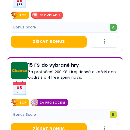
08
SRP
TOP
BEZ VKLADU
A
Bonus Score
ZÍSKAT BONUS
15 FS do vybrané hry
Za protočení 200 Kč. Hraj denně a každý den
obdržíš o 4 free spiny navíc
08
SRP
TOP
ZA PROTOČENÍ
B
Bonus Score
ZÍSKAT BONUS